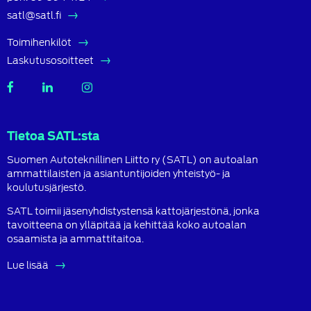
satl@satl.fi
Toimihenkilöt
Laskutusosoitteet
SATL
SATL
SATL
Facebook
LinkedIn
Instagram
Tietoa SATL:sta
Suomen Autoteknillinen Liitto ry (SATL) on autoalan
ammattilaisten ja asiantuntijoiden yhteistyö- ja
koulutusjärjestö.
SATL toimii jäsenyhdistystensä kattojärjestönä, jonka
tavoitteena on ylläpitää ja kehittää koko autoalan
osaamista ja ammattitaitoa.
Lue lisää