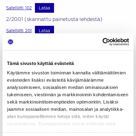
Satelliitti_102
Lataa
2/2001 (skannattu painetusta lehdestä)
Satelliitti_201
Lataa
1/2001 (skannattu painetusta lehdestä)
Satelliitti_101
Lataa
Tämä sivusto käyttää evästeitä
2/2000 (skannattu painetusta lehdestä)
Käytämme sivuston toiminnan kannalta välttämättömien
Satelliitti_200
Lataa
evästeiden lisäksi evästeitä kävijämäärämme
1/2000 (skannattu painetusta lehdestä)
analysoimiseen, sosiaalisen median ominaisuuksien
tukemiseen, viestinnän ja markkinoinnin kohdentamiseen
Satelliitti_100
Lataa
sekä markkinointitoimenpiteiden optimointiin. Lisäksi
jaamme sosiaalisen median, mainosalan ja analytiikka-
2/1999 (skannattu painetusta lehdestä)
alan kumppaneillemme tietoja siitä, miten käytät
Satelliitti_299
Lataa
sivustoamme. Kumppanimme voivat yhdistää näitä
tietoja muihin tietoihin, joita olet antanut heille tai joita on
1/1999 (skannattu painetusta lehdestä)