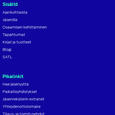
Sisältö
Ajankohtaista
Jäsenille
Osaamisen kehittäminen
Tapahtumat
Kirjat ja tuotteet
Blogi
SATL
Pikalinkit
Hae jäsenyyttä
Paikallisyhdistykset
Jäsenrekisterin extranet
Yhteydenottolomake
Tilaus- ja toimitusehdot