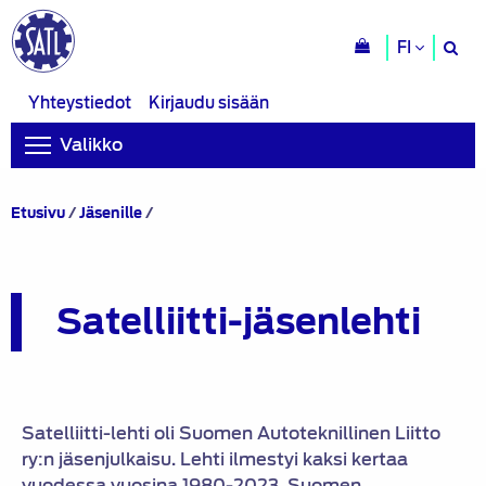
H
FI
si
Yhteystiedot
Kirjaudu sisään
Valikko
Satelliitti-
Etusivu
/
Jäsenille
/
jäsenlehti
Satelliitti-jäsenlehti
Satelliitti-lehti oli Suomen Autoteknillinen Liitto
ry:n jäsenjulkaisu. Lehti ilmestyi kaksi kertaa
vuodessa vuosina 1980-2023. Suomen