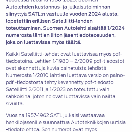
Autolehden kustannus- ja julkaisutoiminnan
siirryttyä SATL:n vastuulle vuoden 2024 alusta,
lopetettiin erillisen Satelliitti-lehden
toteuttaminen. Suomen Autolehti sisältää 1/2024
numerosta lähtien liiton jäsentiedoteosuuden,
joka on luettavissa myös täältä.
Kaikki Satelliitti-lehdet ovat luettavissa myös pdf-
tiedostoina. Lehtien 1/1980 – 2/2009 pdf-tiedostot
ovat skannattuja kuvia painetuista lehdistä.
Numerosta 1/2010 lähtien luettava versio on paino-
pdf -tiedostosta tehty kevennetty pdf-tiedosto.
Satelliitti 2/2011 ja 1/2023 on toteutettu vain
sähköisinä, joten ne ovat luettavissa vain näiltä
sivuilta.
Vuosina 1957-1962 SATL julkaisi vastaavaa
henkilöjäsenille suunnattua Autoteknikkojen uutisia
-tiedotelehteä. Sen numerot ovat myös