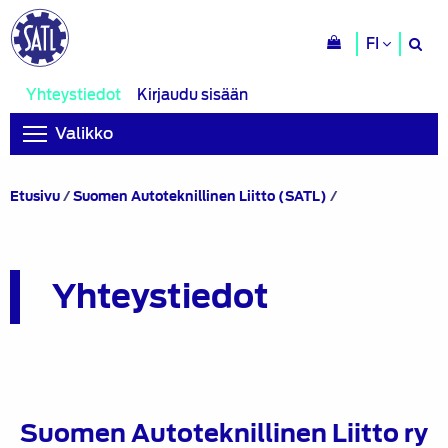
H
FI
si
Yhteystiedot
Kirjaudu sisään
Valikko
Yhteystiedot
Etusivu
/
Suomen Autoteknillinen Liitto (SATL)
/
Yhteystiedot
Suomen Autoteknillinen Liitto ry