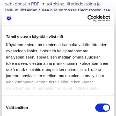
sähköpostin PDF-muotoisina liitetiedostoina ja
laskun liitteiden tulee olla samassa tiedostossa itse
laskun kanssa.
Sähköpostilaskun osoite:
02021008@scan.netvisor.fi
Tämä sivusto käyttää evästeitä
• Voit lähettää useita laskuja yhdessä
Käytämme sivuston toiminnan kannalta välttämättömien
sähköpostiviestissä, kunhan jokainen lasku on
evästeiden lisäksi evästeitä kävijämäärämme
erillisenä liitetiedostona. Kaikilla tiedostoilla tulee
analysoimiseen, sosiaalisen median ominaisuuksien
olla eri nimi.
tukemiseen, viestinnän ja markkinoinnin kohdentamiseen
• Yhden sähköpostin maksimikoko on 5Mb.
sekä markkinointitoimenpiteiden optimointiin. Lisäksi
• PDF-tiedostojen tulee olla aitoja PDF-
jaamme sosiaalisen median, mainosalan ja analytiikka-
dokumentteja (PDF- versio 1.3 tai uudempi).
alan kumppaneillemme tietoja siitä, miten käytät
• PDF-tiedostot eivät saa olla lukittuja tai
sivustoamme. Kumppanimme voivat yhdistää näitä
salasanalla suojattuja.
tietoja muihin tietoihin, joita olet antanut heille tai joita on
• Dokumentin ulkomitta voi olla maksimissaan 210
kerätty, kun olet käyttänyt heidän palvelujaan.
Suostumuksen
x 297 mm.
Välttämätön
valinta
• Liitteen nimen sallitut merkit ovat tavallisia