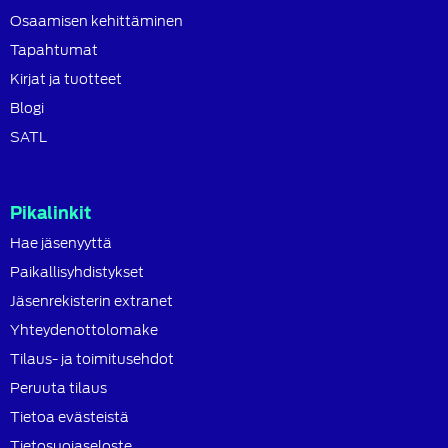
Osaamisen kehittäminen
Tapahtumat
Kirjat ja tuotteet
Blogi
SATL
Pikalinkit
Hae jäsenyyttä
Paikallisyhdistykset
Jäsenrekisterin extranet
Yhteydenottolomake
Tilaus- ja toimitusehdot
Peruuta tilaus
Tietoa evästeistä
Tietosuojaseloste