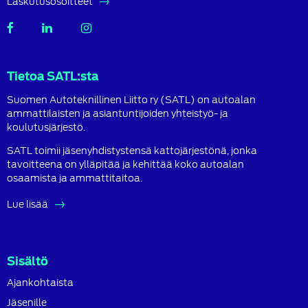
Laskutusosoitteet
SATL
SATL
SATL
Facebook
LinkedIn
Instagram
Tietoa SATL:sta
Suomen Autoteknillinen Liitto ry (SATL) on autoalan
ammattilaisten ja asiantuntijoiden yhteistyö- ja
koulutusjärjestö.
SATL toimii jäsenyhdistystensä kattojärjestönä, jonka
tavoitteena on ylläpitää ja kehittää koko autoalan
osaamista ja ammattitaitoa.
Lue lisää
Sisältö
Ajankohtaista
Jäsenille