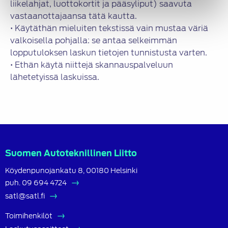
liikelahjat, luottokortit ja pääsyliput) saavuta
vastaanottajaansa tätä kautta.
• Käytäthän mieluiten tekstissä vain mustaa väriä
valkoisella pohjalla: se antaa selkeimmän
lopputuloksen laskun tietojen tunnistusta varten.
• Ethän käytä niittejä skannauspalveluun
lähetetyissä laskuissa.
Suomen Autoteknillinen Liitto
Köydenpunojankatu 8, 00180 Helsinki
puh.
09 694 4724
satl@satl.fi
Toimihenkilöt