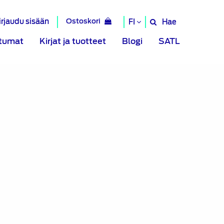
irjaudu sisään
Ostoskori
Hae
FI
Hae
sivustolta
tumat
Kirjat ja tuotteet
Blogi
SATL