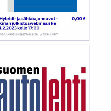
Hybridi- ja sähköajoneuvot -
0,00
€
kirjan julkistuswebinaari ke
1.2.2023 kello 17:00
OSAAMISEN KEHITTÄMINEN
WEBINAARIT
binaari
12.2021:
uomen
tolehden
distuminen