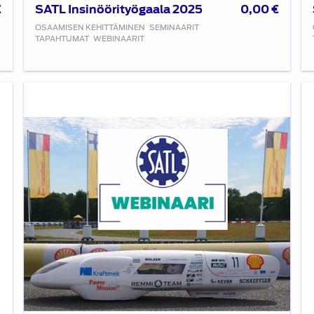
SATL Insinöörityögaala 2025
€
0,00
€
OSAAMISEN KEHITTÄMINEN
SEMINAARIT
TAPAHTUMAT
WEBINAARIT
SATL
Hy
webinaari:
ja
Remmi-
sä
Teamin
-
toimintaan
ki
tutustuminen
ju
to
ke
30.3.2023
1.
kello
ke
18:00
17