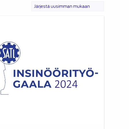
ATL
sinöörityögaala
024