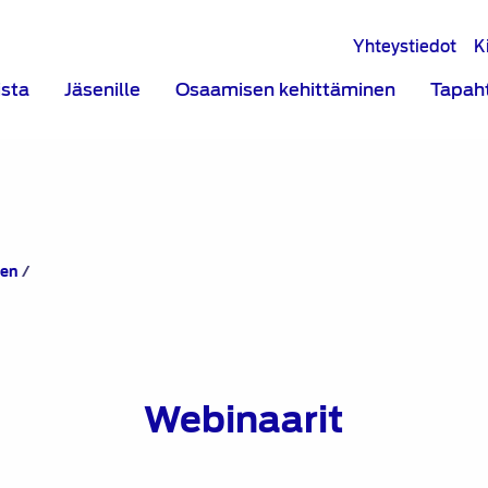
Yhteystiedot
K
ista
Jäsenille
Osaamisen kehittäminen
Tapah
Webinaarit
nen
/
Webinaarit