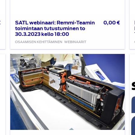
SATL webinaari: Remmi-Teamin
€
0,00
€
toimintaan tutustuminen to
30.3.2023 kello 18:00
OSAAMISEN KEHITTÄMINEN
WEBINAARIT
Litiumioniakkutekniikka-
We
kirjan
8.
julkistuswebinaari
S
26.4.2022
Au
uu