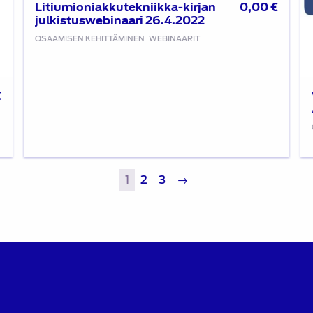
Litiumioniakkutekniikka-kirjan
0,00
€
julkistuswebinaari 26.4.2022
OSAAMISEN KEHITTÄMINEN
WEBINAARIT
€
1
2
3
→