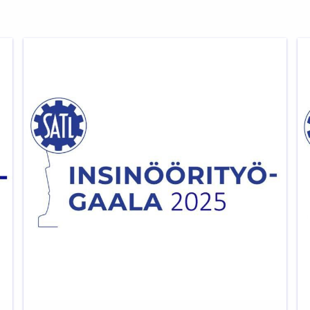
SATL
S
Insinöörityögaala
In
2025
2