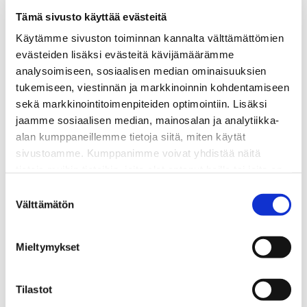
Tämä sivusto käyttää evästeitä
Käytämme sivuston toiminnan kannalta välttämättömien
evästeiden lisäksi evästeitä kävijämäärämme
analysoimiseen, sosiaalisen median ominaisuuksien
tukemiseen, viestinnän ja markkinoinnin kohdentamiseen
sekä markkinointitoimenpiteiden optimointiin. Lisäksi
jaamme sosiaalisen median, mainosalan ja analytiikka-
SATL:n verkkokaupasta voit ostaa tuotteita ja
alan kumppaneillemme tietoja siitä, miten käytät
palveluja. Aihealueita ovat osaamisen
sivustoamme. Kumppanimme voivat yhdistää näitä
kehittäminen, tapahtumat ja tuotteet . Jollet ole
tietoja muihin tietoihin, joita olet antanut heille tai joita on
SATL:n jäsen tapahtuu rekisteröityminen sivustolle
kerätty, kun olet käyttänyt heidän palvelujaan.
Suostumuksen
automaattisesti verkkokauppa-ostoksia
Välttämätön
valinta
tehtäessä.SATL:n verkkokaupasta voit ostaa
tuotteita ja palveluita, joiden aihealueita ovat
osaamisen kehittäminen, tapahtumat ja tuotteet .
Mieltymykset
Jollet ole SATL:n jäsen, rekisteröityminen sivustolle
tapahtuu automaattisesti verkkokauppa-ostoksia
Tilastot
tehtäessä. Kirjautumalla jäsentunnuksilla