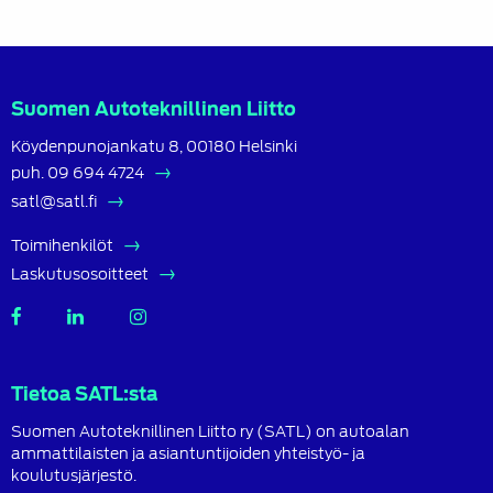
Suomen Autoteknillinen Liitto
Köydenpunojankatu 8, 00180 Helsinki
puh.
09 694 4724
satl@satl.fi
Toimihenkilöt
Laskutusosoitteet
SATL
SATL
SATL
Facebook
LinkedIn
Instagram
Tietoa SATL:sta
Suomen Autoteknillinen Liitto ry (SATL) on autoalan
ammattilaisten ja asiantuntijoiden yhteistyö- ja
koulutusjärjestö.