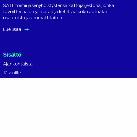
SATL toimii jäsenyhdistystensä kattojärjestönä, jonka
tavoitteena on ylläpitää ja kehittää koko autoalan
osaamista ja ammattitaitoa.
Lue lisää
Sisältö
Ajankohtaista
Jäsenille
Osaamisen kehittäminen
Tapahtumat
Kirjat ja tuotteet
Blogi
SATL