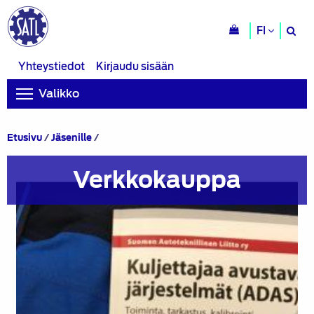
H
FI
si
Yhteystiedot
Kirjaudu sisään
Valikko
Verkkokauppa
Etusivu
/
Jäsenille
/
Verkkokauppa