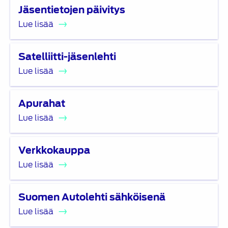
Lue
Jäsentietojen päivitys
lisää
Lue lisää
Lue
Satelliitti-jäsenlehti
lisää
Lue lisää
Lue
Apurahat
lisää
Lue lisää
Lue
Verkkokauppa
lisää
Lue lisää
Lue
Suomen Autolehti sähköisenä
lisää
Lue lisää