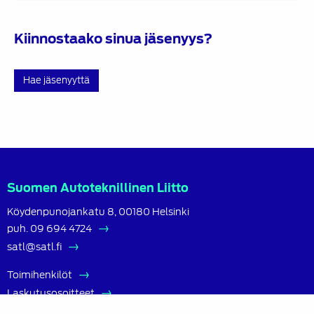
Kiinnostaako sinua jäsenyys?
Hae jäsenyyttä
Suomen Autoteknillinen Liitto
Köydenpunojankatu 8, 00180 Helsinki
puh.
09 694 4724
satl@satl.fi
Toimihenkilöt
Laskutusosoitteet