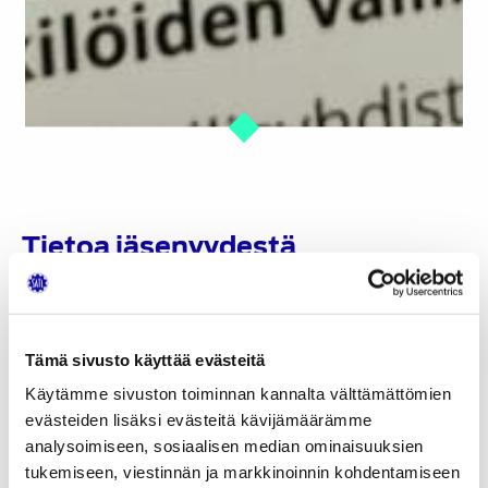
Tietoa jäsenyydestä
Kuka voi hakea jäseneksi?
Paikallisyhdistyksen hallitus voi ottaa
hakemuksesta yhdistyksen varsinaiseksi jäseneksi
Tämä sivusto käyttää evästeitä
auto- ja kuljetusalalla toimivia insinöörejä,
Käytämme sivuston toiminnan kannalta välttämättömien
teknikoita sekä muita alalla esimies- tai
evästeiden lisäksi evästeitä kävijämäärämme
asiantuntijatehtävissä työskenteleviä henkilöitä.
analysoimiseen, sosiaalisen median ominaisuuksien
Autoalan opiskelijat (AMK tai korkeakoulutasolla)
tukemiseen, viestinnän ja markkinoinnin kohdentamiseen