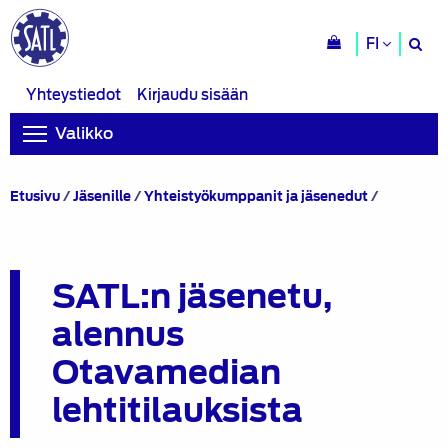
H
FI
si
Yhteystiedot
Kirjaudu sisään
Valikko
SATL:n
Etusivu
/
Jäsenille
/
Yhteistyökumppanit ja jäsenedut
/
jäsenetu,
alennus
Otavamed
lehtitilauk
SATL:n jäsenetu,
alennus
Otavamedian
lehtitilauksista