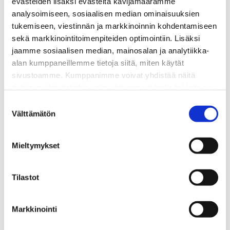
evästeiden lisäksi evästeitä kävijämäärämme
analysoimiseen, sosiaalisen median ominaisuuksien
tukemiseen, viestinnän ja markkinoinnin kohdentamiseen
sekä markkinointitoimenpiteiden optimointiin. Lisäksi
jaamme sosiaalisen median, mainosalan ja analytiikka-
alan kumppaneillemme tietoja siitä, miten käytät
sivustoamme. Kumppanimme voivat yhdistää näitä
tietoja muihin tietoihin, joita olet antanut heille tai joita on
kerätty, kun olet käyttänyt heidän palvelujaan.
Suostumuksen
Välttämätön
valinta
Mieltymykset
Tilastot
Markkinointi