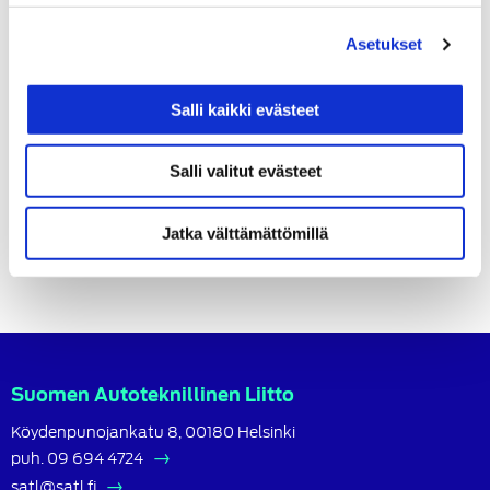
Asetukset
Salli kaikki evästeet
Salli valitut evästeet
Kiinnostaako jäsenyys?
Jatka välttämättömillä
Hae jäsenyyttä
Suomen Autoteknillinen Liitto
Köydenpunojankatu 8, 00180 Helsinki
puh.
09 694 4724
satl@satl.fi