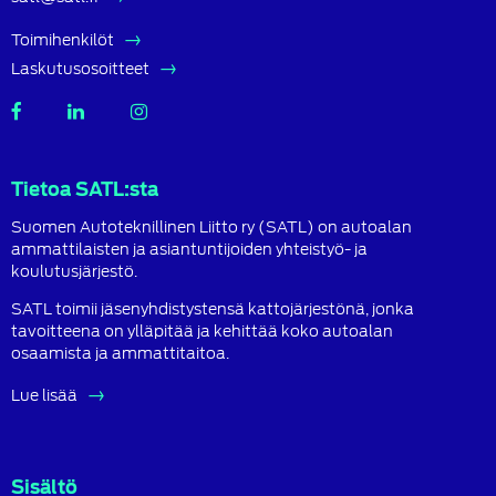
Toimihenkilöt
Laskutusosoitteet
SATL
SATL
SATL
Facebook
LinkedIn
Instagram
Tietoa SATL:sta
Suomen Autoteknillinen Liitto ry (SATL) on autoalan
ammattilaisten ja asiantuntijoiden yhteistyö- ja
koulutusjärjestö.
SATL toimii jäsenyhdistystensä kattojärjestönä, jonka
tavoitteena on ylläpitää ja kehittää koko autoalan
osaamista ja ammattitaitoa.
Lue lisää
Sisältö