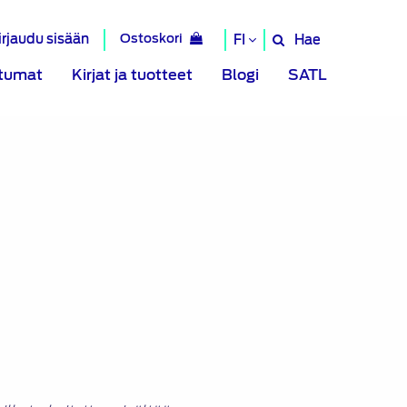
irjaudu sisään
Ostoskori
Hae
FI
Hae
sivustolta
tumat
Kirjat ja tuotteet
Blogi
SATL