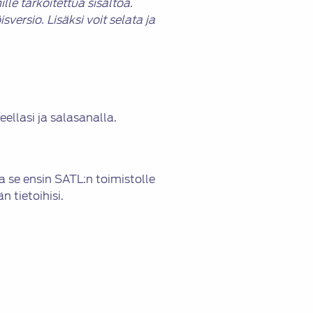
le tarkoitettua sisältöä.
rsio. Lisäksi voit selata ja
eellasi ja salasanalla.
ta se ensin SATL:n toimistolle
n tietoihisi.