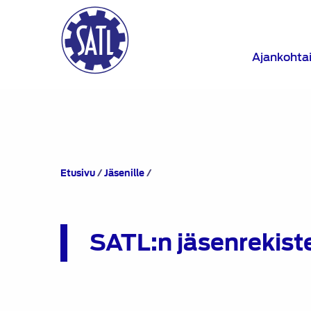
Ajankohta
SATL:n
Etusivu
/
Jäsenille
/
jäsenrekisterin
extranet
SATL:n jäsenrekiste