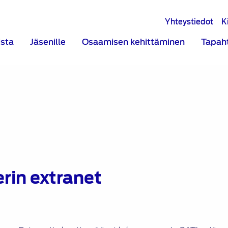
Yhteystiedot
K
ista
Jäsenille
Osaamisen kehittäminen
Tapah
rin extranet