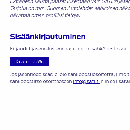
Extranetin kautta pääset lukemaan vain SATL:n jäsenil
Tarjolla on mm. Suomen Autolehden sähköinen näköisve
päivittää oman profiilisi tietoja.
Sisäänkirjautuminen
Kirjaudut jäsenrekisterin extranetiin sähköpostiosoitt
Kirjaudu sisään
Jos jäsentiedoissasi ei ole sähköpostiosoitetta, ilmoi
sähköpostitse osoitteeseen
info@satl.fi
niin se lisätää