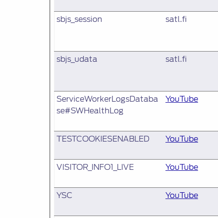
sbjs_session
satl.fi
sbjs_udata
satl.fi
ServiceWorkerLogsDataba
YouTube
se#SWHealthLog
TESTCOOKIESENABLED
YouTube
VISITOR_INFO1_LIVE
YouTube
YSC
YouTube