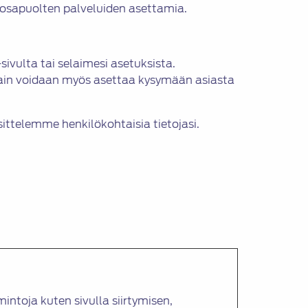
n osapuolten palveluiden asettamia.
ivulta tai selaimesi asetuksista.
elain voidaan myös asettaa kysymään asiasta
ittelemme henkilökohtaisia tietojasi.
ntoja kuten sivulla siirtymisen,