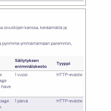
a sivustojen kanssa, keräämällä ja
iä ja pyrimme ymmärtämään paremmin,
Säilytyksen
Tyyppi
enimmäiskesto
e
1 vuosi
HTTP-eväste
rage
s have
 page
1 päivä
HTTP-eväste
n.