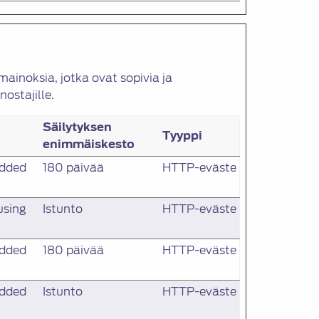
ainoksia, jotka ovat sopivia ja
nostajille.
Säilytyksen
Tyyppi
enimmäiskesto
edded
180 päivää
HTTP-eväste
using
Istunto
HTTP-eväste
edded
180 päivää
HTTP-eväste
edded
Istunto
HTTP-eväste