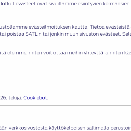
. Jotkut evästeet ovat sivuillamme esiintyvien kolmansie
ustollamme evästeilmoituksen kautta, Tietoa evästeistä-s
tai poistaa SATLin tai jonkin muun sivuston evästeet. S
itä olemme, miten voit ottaa meihin yhteyttä ja miten käs
26, tekijä:
Cookiebot
:
 verkkosivustosta käyttökelpoisen sallimalla perustoimi