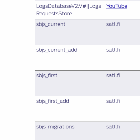
LogsDatabaseV2:V#||Logs
YouTube
RequestsStore
sbjs_current
satl.fi
sbjs_current_add
satl.fi
sbjs_first
satl.fi
sbjs_first_add
satl.fi
sbjs_migrations
satl.fi