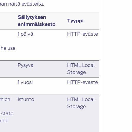
man näitä evästeitä.
Säilytyksen
Tyyppi
enimmäiskesto
1 päivä
HTTP-eväste
the use
Pysyvä
HTML Local
Storage
1 vuosi
HTTP-eväste
which
Istunto
HTML Local
Storage
 state
 and