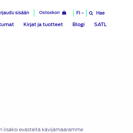
irjaudu sisään
Ostoskori
Hae
FI
Hae
sivustolta
tumat
Kirjat ja tuotteet
Blogi
SATL
n lisäksi evästeitä kävijämäärämme