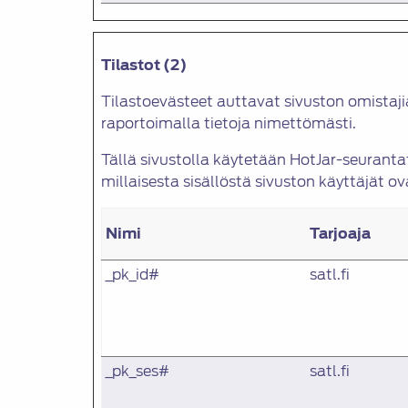
Tilastot (2)
Tilastoevästeet auttavat sivuston omistaj
raportoimalla tietoja nimettömästi.
Tällä sivustolla käytetään HotJar-seuran
millaisesta sisällöstä sivuston käyttäjät ov
Nimi
Tarjoaja
_pk_id#
satl.fi
_pk_ses#
satl.fi