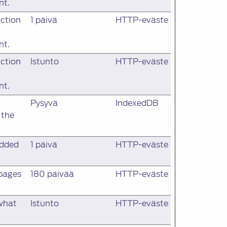
nt.
action
1 päivä
HTTP-eväste
nt.
action
Istunto
HTTP-eväste
nt.
Pysyvä
IndexedDB
 the
edded
1 päivä
HTTP-eväste
 pages
180 päivää
HTTP-eväste
 what
Istunto
HTTP-eväste