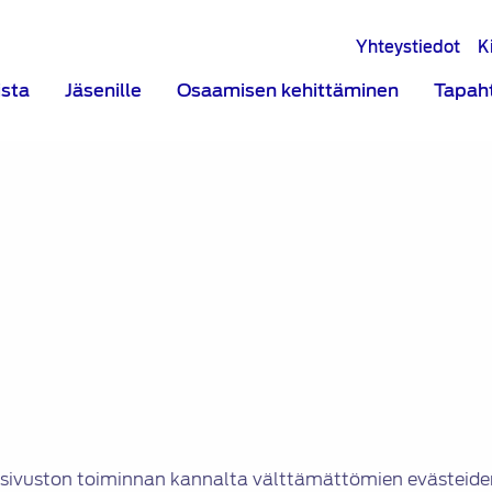
Yhteystiedot
K
ista
Jäsenille
Osaamisen kehittäminen
Tapah
sivuston toiminnan kannalta välttämättömien evästeide