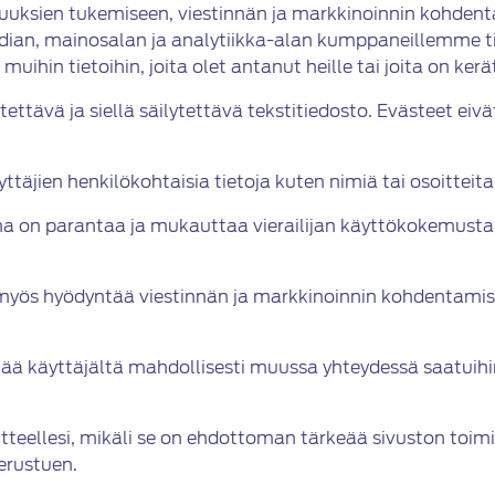
uuksien tukemiseen, viestinnän ja markkinoinnin kohden
edian, mainosalan ja analytiikka-alan kumppaneillemme ti
hin tietoihin, joita olet antanut heille tai joita on kerä
tettävä ja siellä säilytettävä tekstitiedosto. Evästeet eivä
ttäjien henkilökohtaisia tietoja kuten nimiä tai osoitteita
na on parantaa ja mukauttaa vierailijan käyttökokemusta 
n myös hyödyntää viestinnän ja markkinoinnin kohdentami
tää käyttäjältä mahdollisesti muussa yhteydessä saatuihin
tteellesi, mikäli se on ehdottoman tärkeää sivuston toi
erustuen.