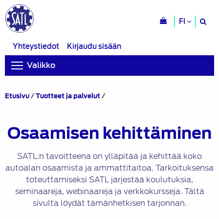
H
FI
si
Yhteystiedot
Kirjaudu sisään
Valikko
Osaamisen
Etusivu
/
Tuotteet ja palvelut
/
kehittäminen
Osaamisen kehittäminen
SATL:n tavoitteena on ylläpitää ja kehittää koko
autoalan osaamista ja ammattitaitoa. Tarkoituksensa
toteuttamiseksi SATL järjestää koulutuksia,
seminaareja, webinaareja ja verkkokursseja. Tältä
sivulta löydät tämänhetkisen tarjonnan.