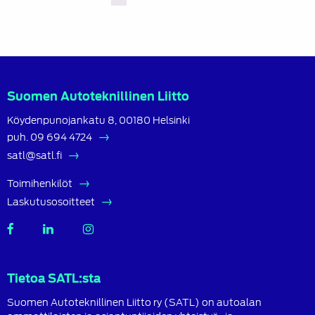
Suomen Autoteknillinen Liitto
Köydenpunojankatu 8, 00180 Helsinki
puh.
09 694 4724
satl@satl.fi
Toimihenkilöt
Laskutusosoitteet
SATL
SATL
SATL
Facebook
LinkedIn
Instagram
Tietoa SATL:sta
Suomen Autoteknillinen Liitto ry (SATL) on autoalan