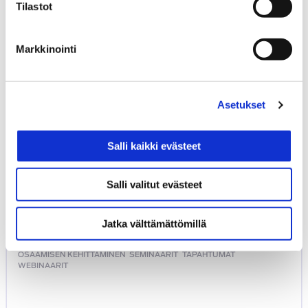
Tilastot
Markkinointi
Asetukset
Salli kaikki evästeet
Salli valitut evästeet
Jatka välttämättömillä
SATL Insinöörityögaala 2024
0,00
€
OSAAMISEN KEHITTÄMINEN
SEMINAARIT
TAPAHTUMAT
WEBINAARIT