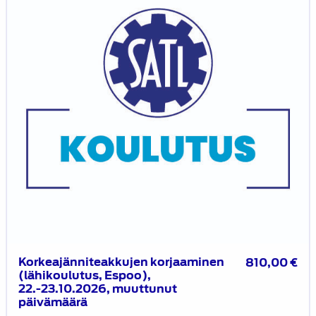
Espoo),
22.-23.10.2026,
muuttunut
päivämäärä
Korkeajänniteakkujen korjaaminen
810,00
€
(lähikoulutus, Espoo),
22.-23.10.2026, muuttunut
päivämäärä