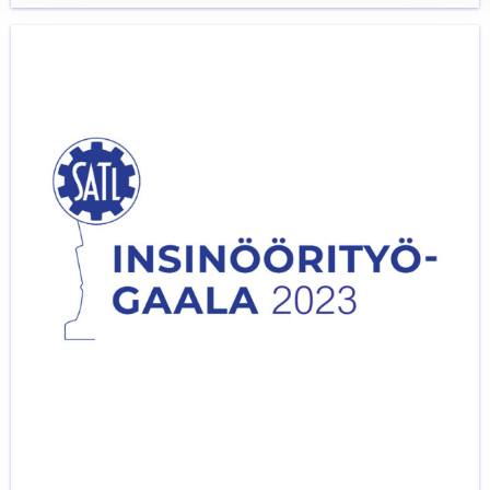
SATL
Insinöörityögaala
2023