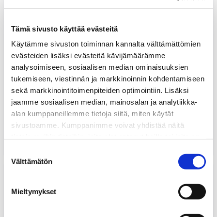
Tämä sivusto käyttää evästeitä
Käytämme sivuston toiminnan kannalta välttämättömien
evästeiden lisäksi evästeitä kävijämäärämme
analysoimiseen, sosiaalisen median ominaisuuksien
tukemiseen, viestinnän ja markkinoinnin kohdentamiseen
sekä markkinointitoimenpiteiden optimointiin. Lisäksi
Autoalan sähkötyöturvallisuus SFS
210,00
€
6002: Hybriditoteutus, 21.8.2026,
jaamme sosiaalisen median, mainosalan ja analytiikka-
7.10.2026, 5.11.2026 ja 10.12.2026
alan kumppaneillemme tietoja siitä, miten käytät
sivustoamme. Kumppanimme voivat yhdistää näitä
21.08.2026
KOULUTUKSET
OSAAMISEN KEHITTÄMINEN
tietoja muihin tietoihin, joita olet antanut heille tai joita on
kerätty, kun olet käyttänyt heidän palvelujaan.
Suostumuksen
Välttämätön
valinta
SATL
Insinöörityögaala
2024
Mieltymykset