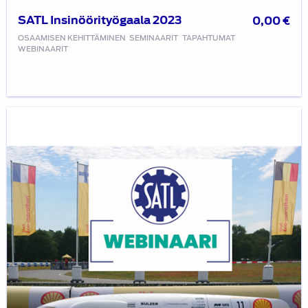
SATL Insinöörityögaala 2023
0,00
€
OSAAMISEN KEHITTÄMINEN
SEMINAARIT
TAPAHTUMAT
WEBINAARIT
SATL
webinaari:
Remmi-
Teamin
toimintaan
tutustuminen
to
30.3.2023
kello
18:00