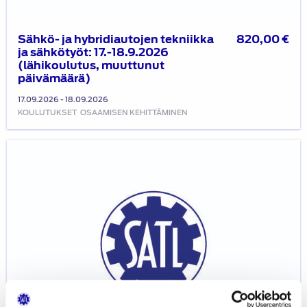
Sähkö- ja hybridiautojen tekniikka
820,00
€
ja sähkötyöt: 17.-18.9.2026
(lähikoulutus, muuttunut
päivämäärä)
17.09.2026 - 18.09.2026
KOULUTUKSET
OSAAMISEN KEHITTÄMINEN
Autoalan
sähkötyöturvallisuus
SFS
6002:
Hybriditoteutus,
21.8.2026,
7.10.2026,
5.11.2026
ja
10.12.2026