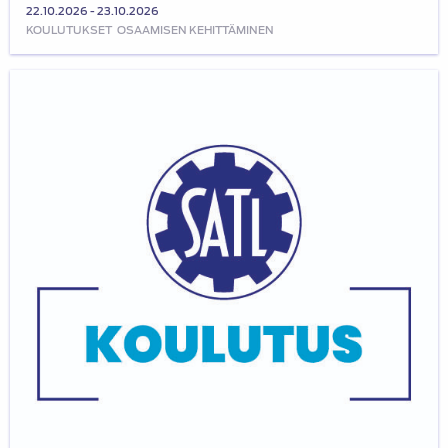
22.10.2026 - 23.10.2026
KOULUTUKSET
OSAAMISEN KEHITTÄMINEN
Sähkö-
ja
hybridiautojen
tekniikka
ja
sähkötyöt:
17.-18.9.2026
(lähikoulutus,
muuttunut
päivämäärä)