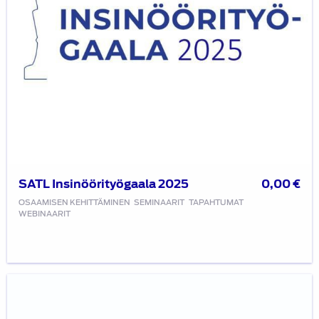
SATL Insinöörityögaala 2025
0,00
€
OSAAMISEN KEHITTÄMINEN
SEMINAARIT
TAPAHTUMAT
WEBINAARIT
Korkeajänniteakkujen
korjaaminen
(lähikoulutus,