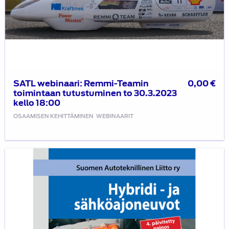
SATL webinaari: Remmi-Teamin
0,00
€
toimintaan tutustuminen to 30.3.2023
kello 18:00
OSAAMISEN KEHITTÄMINEN
WEBINAARIT
Hybridi-
ja
sähköajoneuvot
-
kirjan
julkistuswebinaari
ke