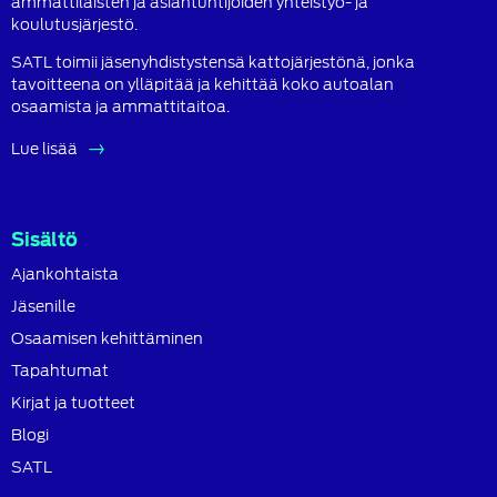
ammattilaisten ja asiantuntijoiden yhteistyö- ja
koulutusjärjestö.
SATL toimii jäsenyhdistystensä kattojärjestönä, jonka
tavoitteena on ylläpitää ja kehittää koko autoalan
osaamista ja ammattitaitoa.
Lue lisää
Sisältö
Ajankohtaista
Jäsenille
Osaamisen kehittäminen
Tapahtumat
Kirjat ja tuotteet
Blogi
SATL