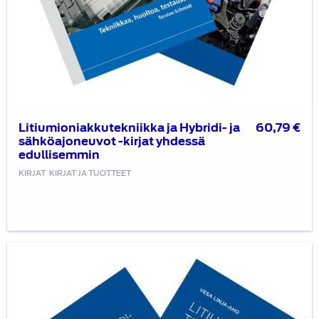
Litiumioniakkutekniikka ja Hybridi- ja
60,79
€
sähköajoneuvot -kirjat yhdessä
edullisemmin
KIRJAT
KIRJAT JA TUOTTEET
Litiumioniakkutekniikka
ja
Sähkö-
ja
hybridiautojen