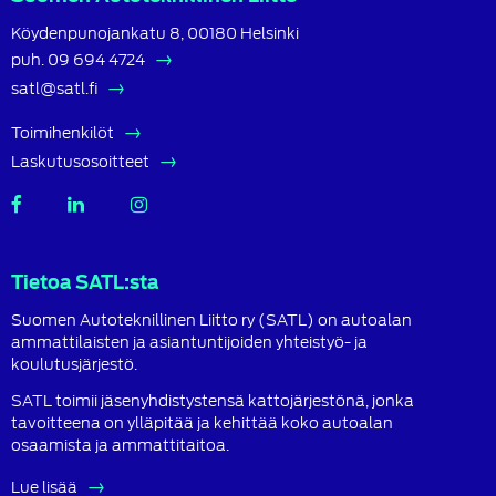
Köydenpunojankatu 8, 00180 Helsinki
puh.
09 694 4724
satl@satl.fi
Toimihenkilöt
Laskutusosoitteet
SATL
SATL
SATL
Facebook
LinkedIn
Instagram
Tietoa SATL:sta
Suomen Autoteknillinen Liitto ry (SATL) on autoalan
ammattilaisten ja asiantuntijoiden yhteistyö- ja
koulutusjärjestö.
SATL toimii jäsenyhdistystensä kattojärjestönä, jonka
tavoitteena on ylläpitää ja kehittää koko autoalan
osaamista ja ammattitaitoa.
Lue lisää