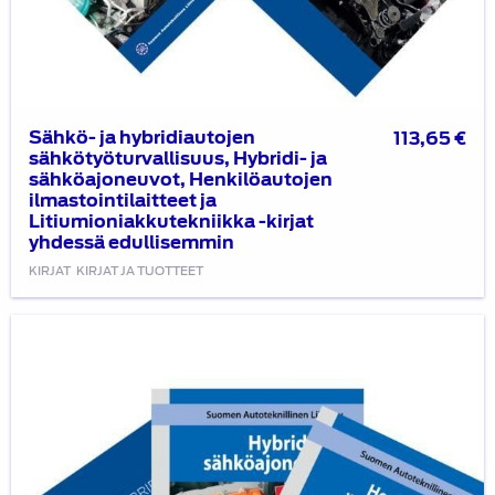
edullisemmin
Sähkö- ja hybridiautojen
113,65
€
sähkötyöturvallisuus, Hybridi- ja
sähköajoneuvot, Henkilöautojen
ilmastointilaitteet ja
Litiumioniakkutekniikka -kirjat
yhdessä edullisemmin
KIRJAT
KIRJAT JA TUOTTEET
Sähkö-
ja
hybridiautojen
sähkötyöturvallisuus,
Hybridi-
ja
sähköajoneuvot