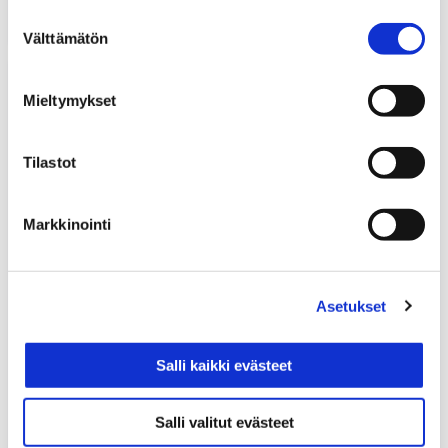
kerätty, kun olet käyttänyt heidän palvelujaan.
Suostumuksen
Välttämätön
valinta
Hybridi-
ja
Mieltymykset
sähköajoneuvot
ja
Tilastot
Henkilöautojen
ilmastointilaitteet
-
Markkinointi
kirjat
yhdessä
edullisemmin
Asetukset
Salli kaikki evästeet
Salli valitut evästeet