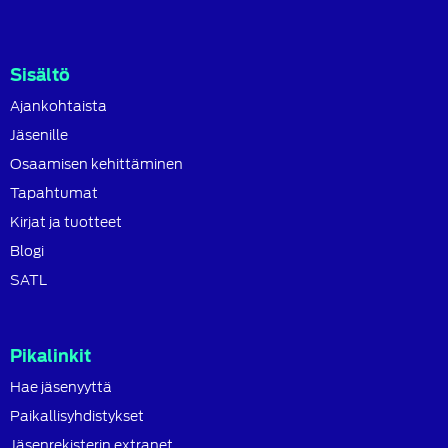
Sisältö
Ajankohtaista
Jäsenille
Osaamisen kehittäminen
Tapahtumat
Kirjat ja tuotteet
Blogi
SATL
Pikalinkit
Hae jäsenyyttä
Paikallisyhdistykset
Jäsenrekisterin extranet