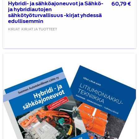
Hybridi- ja sähköajoneuvot ja Sähkö-
60,79
€
ja hybridiautojen
sähkötyöturvallisuus -kirjat yhdessä
edullisemmin
KIRJAT
KIRJAT JA TUOTTEET
Litiumioniakkutekniikka
ja
Hybridi-
ja
sähköajoneuvot
-
kirjat
yhdessä
edullisemmin