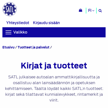
H
FI
si
Yhteystiedot
Kirjaudu sisään
Valikko
Kirjat
Etusivu
/
Tuotteet ja palvelut
/
ja
tuotteet
Kirjat ja tuotteet
SATL julkaisee autoalan ammattikirjallisuutta ja
osallistuu alan lainsäädännön ja opetuksen
kehittämiseen. Täältä löydät kaikki SATL:n tuotteet:
kirjat sekä tilattavat kunnialevykkeet, rintamerkit ja
viirit.