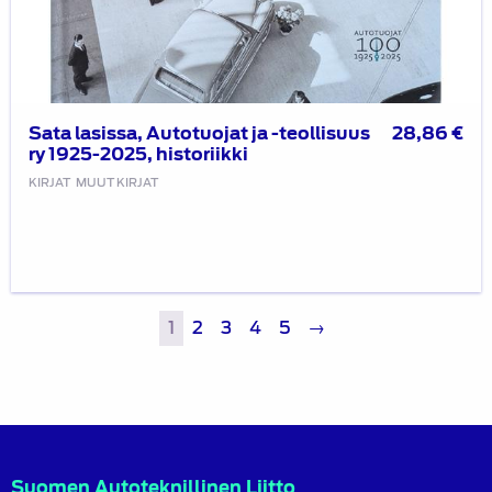
Sata lasissa, Autotuojat ja -teollisuus
28,86
€
ry 1925-2025, historiikki
KIRJAT
MUUT KIRJAT
1
2
3
4
5
→
Suomen Autoteknillinen Liitto