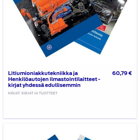
Litiumioniakkutekniikka ja
60,79
€
Henkilöautojen ilmastointilaitteet -
kirjat yhdessä edullisemmin
KIRJAT
KIRJAT JA TUOTTEET
Sähkö-
ja