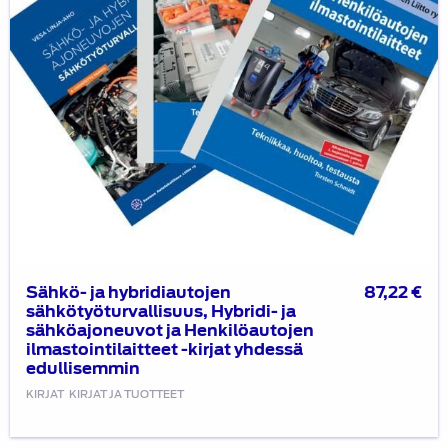
ja
Henkilöautojen
ilmastointilaitteet
-
kirjat
yhdessä
edullisemmin
Sähkö- ja hybridiautojen
87,22
€
sähkötyöturvallisuus, Hybridi- ja
sähköajoneuvot ja Henkilöautojen
ilmastointilaitteet -kirjat yhdessä
edullisemmin
KIRJAT
KIRJAT JA TUOTTEET