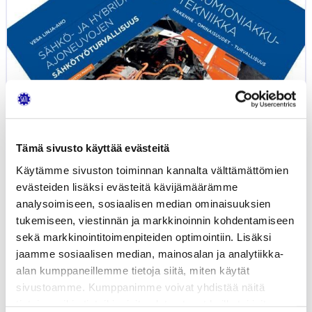
sähkötyöturvallisuus
-
kirjat
yhdessä
edullisemmin
Tämä sivusto käyttää evästeitä
Käytämme sivuston toiminnan kannalta välttämättömien
evästeiden lisäksi evästeitä kävijämäärämme
analysoimiseen, sosiaalisen median ominaisuuksien
tukemiseen, viestinnän ja markkinoinnin kohdentamiseen
sekä markkinointitoimenpiteiden optimointiin. Lisäksi
Litiumioniakkutekniikka ja Sähkö- ja
60,79
€
hybridiautojen sähkötyöturvallisuus -
jaamme sosiaalisen median, mainosalan ja analytiikka-
kirjat yhdessä edullisemmin
alan kumppaneillemme tietoja siitä, miten käytät
KIRJAT
KIRJAT JA TUOTTEET
sivustoamme. Kumppanimme voivat yhdistää näitä
tietoja muihin tietoihin, joita olet antanut heille tai joita on