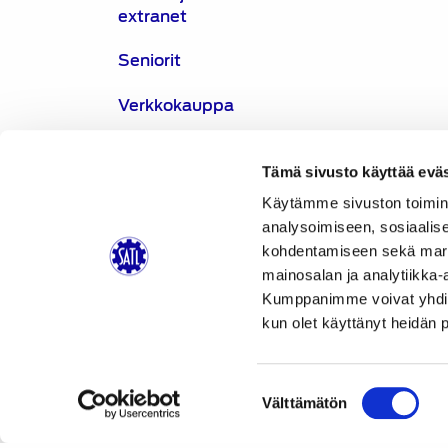
extranet
Seniorit
Verkkokauppa
Yhteistyökumppanit ja
jäsenedut
Tämä sivusto käyttää eväs
Käytämme sivuston toimin
SATL:n jäsenedut Sokos
analysoimiseen, sosiaalis
Hotelleissa
kohdentamiseen sekä markk
mainosalan ja analytiikka-
SATL:n jäsenetu,
Kumppanimme voivat yhdistää 
alennus Otavamedian
kun olet käyttänyt heidän 
lehtitilauksista
SATL:n jäsenetu,
Suomen Autolehti
Suostumuksen
Välttämätön
valinta
SATL:n