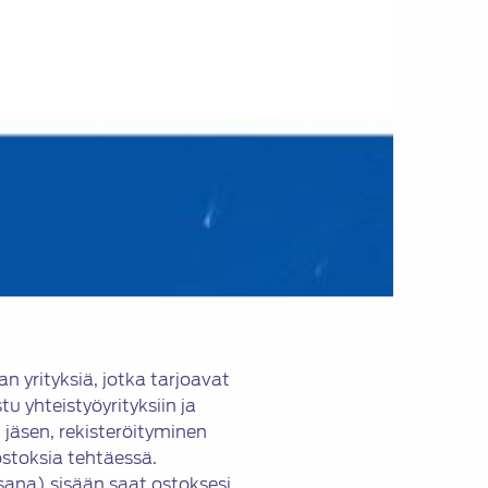
 yrityksiä, jotka tarjoavat
stu yhteistyöyrityksiin ja
 jäsen, rekisteröityminen
stoksia tehtäessä.
sana) sisään saat ostoksesi