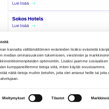
Lue lisää
Lue
Sokos Hotels
lisää
Lue lisää
Lue
St1
teitä
lisää
Lue lisää
nan kannalta välttämättömien evästeiden lisäksi evästeitä käv
en median ominaisuuksien tukemiseen, viestinnän ja markkinoin
Lue
inointitoimenpiteiden optimointiin. Lisäksi jaamme sosiaalisen
Suomen Autolehti
lisää
alan kumppaneillemme tietoja siitä, miten käytät sivustoamme.
Lue lisää
näitä tietoja muihin tietoihin, joita olet antanut heille tai joita 
palvelujaan.
Mieltymykset
Tilastot
Markkinoin