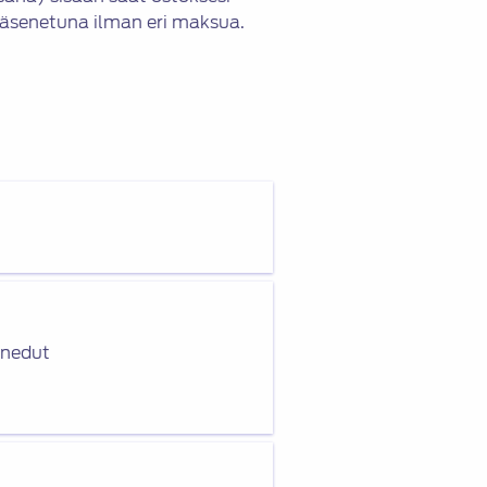
 jäsenetuna ilman eri maksua.
enedut