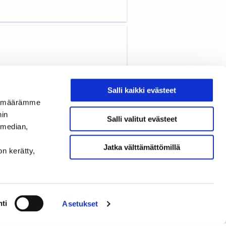
Salli kaikki evästeet
ijämäärämme
nin
Salli valitut evästeet
 median,
Jatka välttämättömillä
on kerätty,
ti
Asetukset