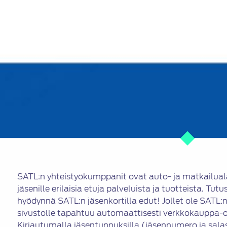
SATL:n yhteistyökumppanit ovat auto- ja matkailualan
jäsenille erilaisia etuja palveluista ja tuotteista. Tutu
hyödynnä SATL:n jäsenkortilla edut! Jollet ole SATL:n
sivustolle tapahtuu automaattisesti verkkokauppa-o
Kirjautumalla jäsentunnuksilla (jäsennumero ja sala