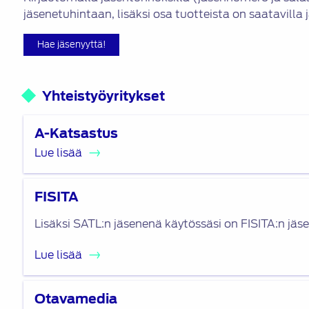
jäsenetuhintaan, lisäksi osa tuotteista on saatavilla
Hae jäsenyyttä!
Yhteistyöyritykset
Lue
A-Katsastus
lisää
Lue lisää
Lue
FISITA
lisää
Lisäksi SATL:n jäsenenä käytössäsi on FISITA:n jäs
Lue lisää
Lue
Otavamedia
lisää