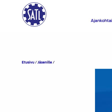
Ajankohta
Yhteistyökumppanit
Etusivu
/
Jäsenille
/
ja
jäsenedut