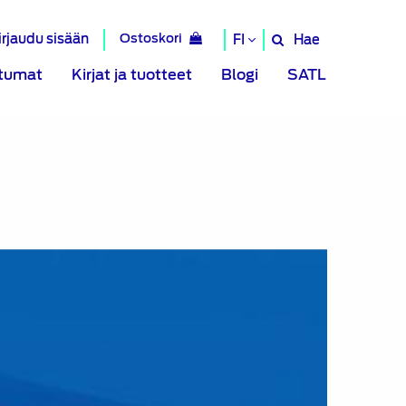
irjaudu sisään
Ostoskori
Hae
FI
Hae
sivustolta
tumat
Kirjat ja tuotteet
Blogi
SATL