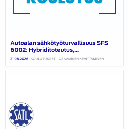
Autoalan sähkötyöturvallisuus SFS
6002: Hybriditoteutus,…
21.08.2026
KOULUTUKSET
OSAAMISEN KEHITTÄMINEN
SATL
Insinöörityögaala
2024