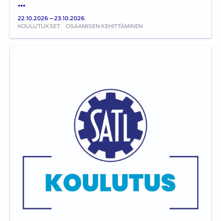
…
22.10.2026 – 23.10.2026
KOULUTUKSET
OSAAMISEN KEHITTÄMINEN
Sähkö-
ja
hybridiautojen
tekniikka
ja
sähkötyöt:
17.-18.9.2026
(lähikoulutus,
muuttunut
päivämäärä)