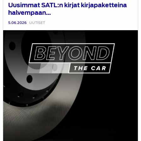
Uusimmat SATL:n kirjat kirjapaketteina
halvempaan…
5.06.2026
UUTISET
FISITA
podcast
Beyond
the
Car,
osa
8
on
kuunneltavissa