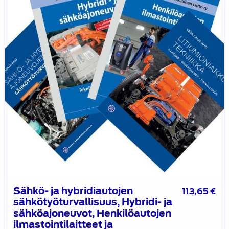
sähkötyöturvallisuus,
Hybridi-
ja
sähköajoneuvot,
Henkilöautojen
ilmastointilaitteet
ja
Litiumioniakkutekniikka
-
kirjat
yhdessä
edullisemmin
Sähkö- ja hybridiautojen
113,65
€
sähkötyöturvallisuus, Hybridi- ja
sähköajoneuvot, Henkilöautojen
ilmastointilaitteet ja