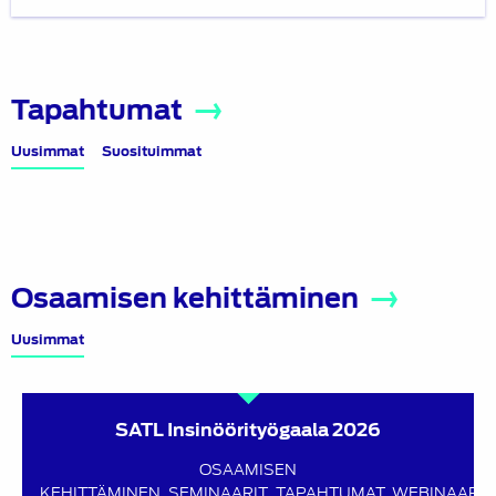
Tapahtumat
Uusimmat
Suosituimmat
Osaamisen kehittäminen
Uusimmat
SATL Insinöörityögaala 2026
OSAAMISEN
KEHITTÄMINEN
SEMINAARIT
TAPAHTUMAT
WEBINAARIT