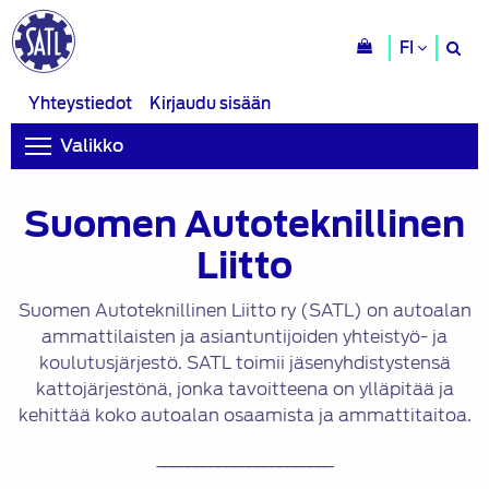
H
FI
si
Yhteystiedot
Kirjaudu sisään
Valikko
Suomen Autoteknillinen
Liitto
Suomen Autoteknillinen Liitto ry (SATL) on autoalan
ammattilaisten ja asiantuntijoiden yhteistyö- ja
koulutusjärjestö. SATL toimii jäsenyhdistystensä
kattojärjestönä, jonka tavoitteena on ylläpitää ja
kehittää koko autoalan osaamista ja ammattitaitoa.
_______________________