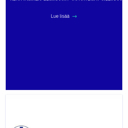
Lue lisää
SATL
Insinöörityögaala
2025