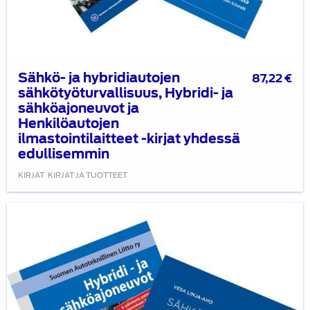
Sähkö- ja hybridiautojen
87,22
€
sähkötyöturvallisuus, Hybridi- ja
sähköajoneuvot ja
Henkilöautojen
ilmastointilaitteet -kirjat yhdessä
edullisemmin
KIRJAT
KIRJAT JA TUOTTEET
Hybridi-
ja
sähköajoneuvot
ja
Sähkö-
ja
hybridiautojen