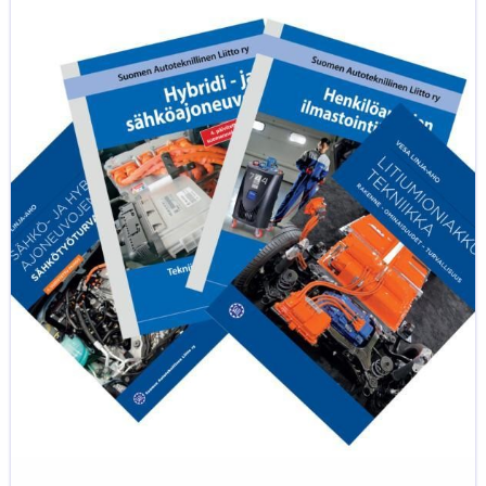
Uusimmat
SATL:n
kirjat
kirjapaketteina
halvempaan
hintaan