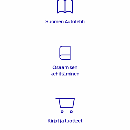
Suomen Autolehti
Osaamisen
kehittäminen
Osaamisen
kehittäminen
Kirjat
ja
tuotteet
Kirjat ja tuotteet