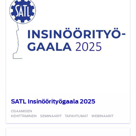
SATL Insinöörityögaala 2025
OSAAMISEN
KEHITTÄMINEN
SEMINAARIT
TAPAHTUMAT
WEBINAARIT
Korkeajänniteakkujen