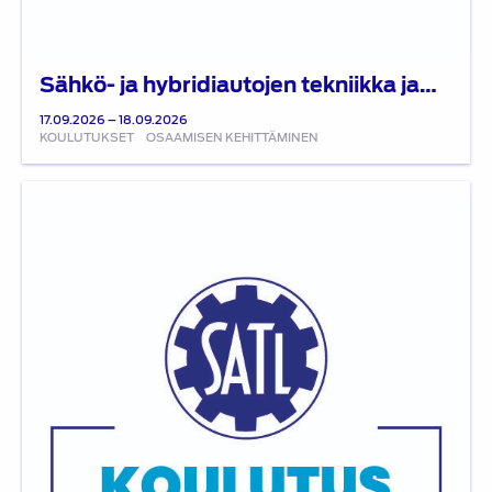
Sähkö- ja hybridiautojen tekniikka ja…
17.09.2026 – 18.09.2026
KOULUTUKSET
OSAAMISEN KEHITTÄMINEN
Autoalan
sähkötyöturvallisuus
SFS
6002:
Hybriditoteutus,
21.8.2026,
7.10.2026,
5.11.2026
ja
10.12.2026