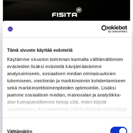
FISITA podcast Beyond the Car,…
4.06.2026
UUTISET
Tämä sivusto käyttää evästeitä
Käytämme sivuston toiminnan kannalta välttämättömien
evästeiden lisäksi evästeitä kävijämäärämme
analysoimiseen, sosiaalisen median ominaisuuksien
Autoalan ajankohtaisia
tukemiseen, viestinnän ja markkinoinnin kohdentamiseen
tiedotteita
sekä markkinointitoimenpiteiden optimointiin. Lisäksi
jaamme sosiaalisen median, mainosalan ja analytiikka-
alan kumppaneillemme tietoja siitä, miten käytät
sivustoamme. Kumppanimme voivat yhdistää näitä tietoja
Mt 180 Kurkela-Kuusisto-hanke: muistutus
muihin tietoihin, joita olet antanut heille tai joita on kerätty,
liikennejärjestelyistä ja
liikenneturvallisuudesta koulujen alkaessa
kun olet käyttänyt heidän palvelujaan.
Suostumuksen
Välttämätön
valinta
7.08.2026
LIIKENNEVIRASTO