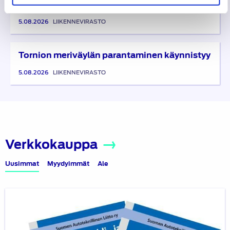
parannustöistä Kotkassa!
5.08.2026
LIIKENNEVIRASTO
Tornion meriväylän parantaminen käynnistyy
5.08.2026
LIIKENNEVIRASTO
Verkkokauppa
Uusimmat
Myydyimmät
Ale
Sähkö-
ja
hybridiautojen