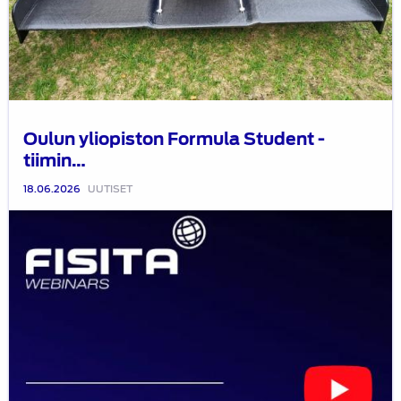
Oulun yliopiston Formula Student -
tiimin…
18.06.2026
UUTISET
10.6.2026
pidetyn
FISITA
webinaarin
tallenne
on
katsottavissa