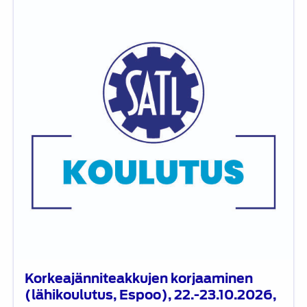
korjaaminen
(lähikoulutus,
Espoo),
22.-23.10.2026,
muuttunut
päivämäärä
Korkeajänniteakkujen korjaaminen
(lähikoulutus, Espoo), 22.-23.10.2026,