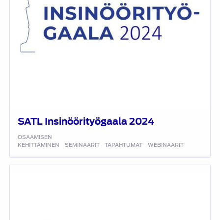
SATL Insinöörityögaala 2024
OSAAMISEN
KEHITTÄMINEN
SEMINAARIT
TAPAHTUMAT
WEBINAARIT
SATL
Insinöörityögaala
2023