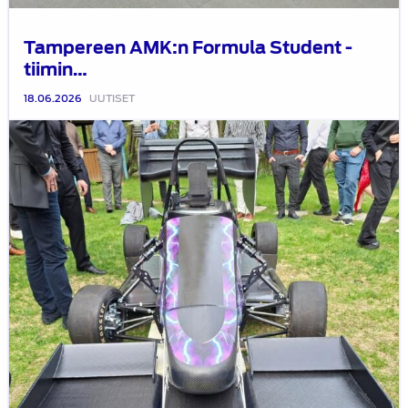
Tampereen AMK:n Formula Student -
tiimin…
18.06.2026
UUTISET
Oulun
yliopiston
Formula
Student
-
tiimin
uusin
auto
on
julkaistu