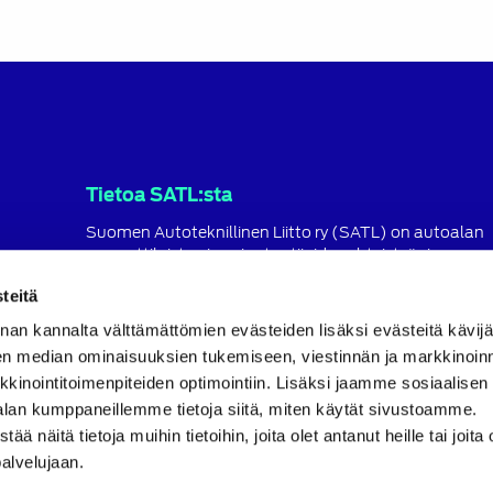
Tietoa SATL:sta
Suomen Autoteknillinen Liitto ry (SATL) on autoalan
ammattilaisten ja asiantuntijoiden yhteistyö- ja
koulutusjärjestö.
teitä
SATL toimii jäsenyhdistystensä kattojärjestönä, jonka
nan kannalta välttämättömien evästeiden lisäksi evästeitä käv
tavoitteena on ylläpitää ja kehittää koko autoalan o
ja ammattitaitoa.
en median ominaisuuksien tukemiseen, viestinnän ja markkinoin
inointitoimenpiteiden optimointiin. Lisäksi jaamme sosiaalisen
Lue lisää
alan kumppaneillemme tietoja siitä, miten käytät sivustoamme.
näitä tietoja muihin tietoihin, joita olet antanut heille tai joita 
palvelujaan.