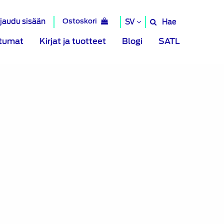
rjaudu sisään
Ostoskori
Hae
SV
Hae
sivustolta
tumat
Kirjat ja tuotteet
Blogi
SATL