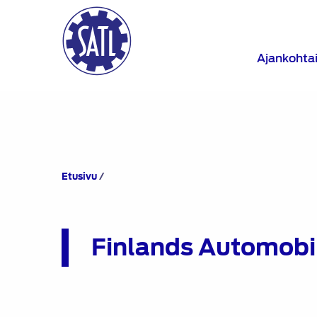
Ajankohta
Finlands
Etusivu
/
Automobiltekniska
Förbund
Finlands Automobi