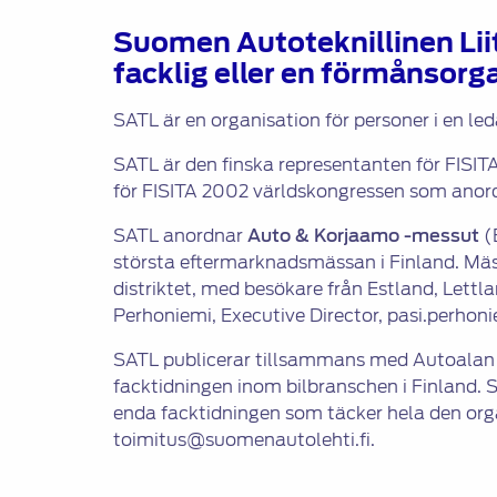
Suomen Autoteknillinen Lii
facklig eller en förmånsorg
SATL är en organisation för personer i en le
SATL är den finska representanten för FISIT
för FISITA 2002 världskongressen som anor
SATL anordnar
Auto & Korjaamo -messut
(
största eftermarknadsmässan i Finland. Mäs
distriktet, med besökare från Estland, Lettl
Perhoniemi, Executive Director, pasi.perhoni
SATL publicerar tillsammans med Autoalan K
facktidningen inom bilbranschen i Finland
enda facktidningen som täcker hela den orga
toimitus@suomenautolehti.fi.