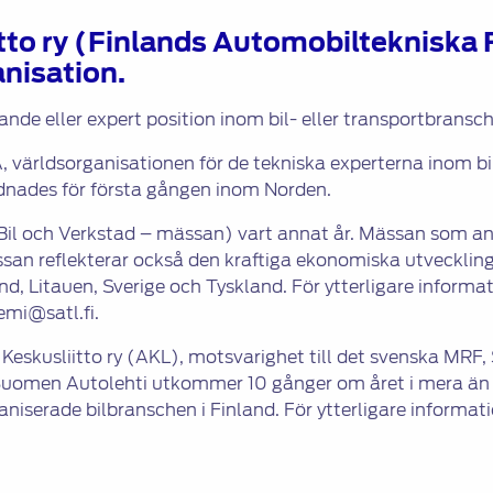
tto ry (Finlands Automobiltekniska 
anisation.
dande eller expert position inom bil- eller transportbrans
A, världsorganisationen för de tekniska experterna inom
dnades för första gången inom Norden.
Bil och Verkstad – mässan) vart annat år. Mässan som an
san reflekterar också den kraftiga ekonomiska utveckling
and, Litauen, Sverige och Tyskland. För ytterligare infor
emi@satl.fi.
eskusliitto ry (AKL), motsvarighet till det svenska MRF,
. Suomen Autolehti utkommer 10 gånger om året i mera ä
niserade bilbranschen i Finland. För ytterligare informat