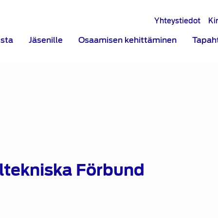
Yhteystiedot
Ki
ista
Jäsenille
Osaamisen kehittäminen
Tapah
ltekniska Förbund