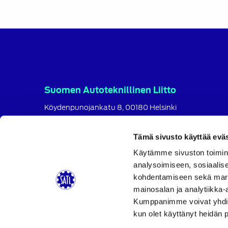
Suomen Autoteknillinen Liitto
Köydenpunojankatu 8, 00180 Helsinki
puh.
09 694 4724
satl@satl.fi
Tämä sivusto käyttää eväs
Toimihenkilöt
Käytämme sivuston toimin
analysoimiseen, sosiaalis
Laskutusosoitteet
kohdentamiseen sekä markk
SATL
SATL
SATL
mainosalan ja analytiikka-
Facebook
LinkedIn
Instagram
Kumppanimme voivat yhdistää 
kun olet käyttänyt heidän 