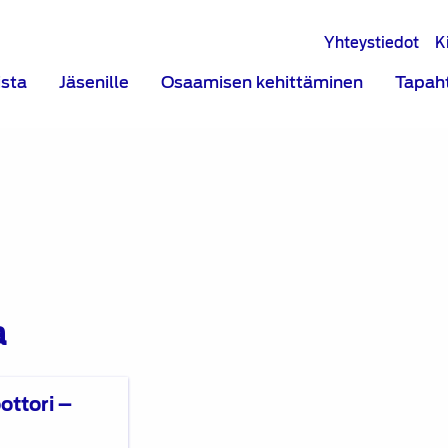
Yhteystiedot
K
ista
Jäsenille
Osaamisen kehittäminen
Tapah
a
ttori –