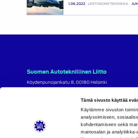
–
1.06.2022
LENTOKONETEKNIIKKA
JUH
Maantieltä
taivaalle
Suomen Autoteknillinen Liitto
Köydenpunojankatu 8, 00180 Helsinki
puh.
09 694 4724
satl@satl.fi
Tämä sivusto käyttää eväs
Toimihenkilöt
Käytämme sivuston toimin
analysoimiseen, sosiaalis
Laskutusosoitteet
kohdentamiseen sekä markk
SATL
SATL
SATL
mainosalan ja analytiikka-
Facebook
LinkedIn
Instagram