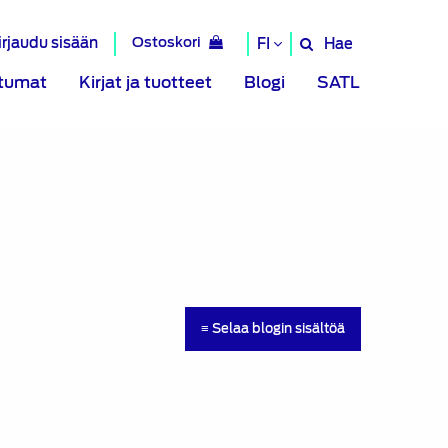
irjaudu sisään
Ostoskori
Hae
FI
Hae
sivustolta
tumat
Kirjat ja tuotteet
Blogi
SATL
≡ Selaa blogin sisältöä