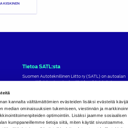
A KIISKINEN
Tietoa SATL:sta
Suomen Autoteknillinen Liitto ry (SATL) on autoalan
ammattilaisten ja asiantuntijoiden yhteistyö- ja
koulutusjärjestö.
teitä
SATL toimii jäsenyhdistystensä kattojärjestönä, jonka
nan kannalta välttämättömien evästeiden lisäksi evästeitä käv
tavoitteena on ylläpitää ja kehittää koko autoalan o
ja ammattitaitoa.
en median ominaisuuksien tukemiseen, viestinnän ja markkinoin
inointitoimenpiteiden optimointiin. Lisäksi jaamme sosiaalisen
Lue lisää
alan kumppaneillemme tietoja siitä, miten käytät sivustoamme.