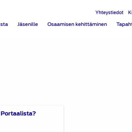
Yhteystiedot
K
ista
Jäsenille
Osaamisen kehittäminen
Tapah
Portaalista?