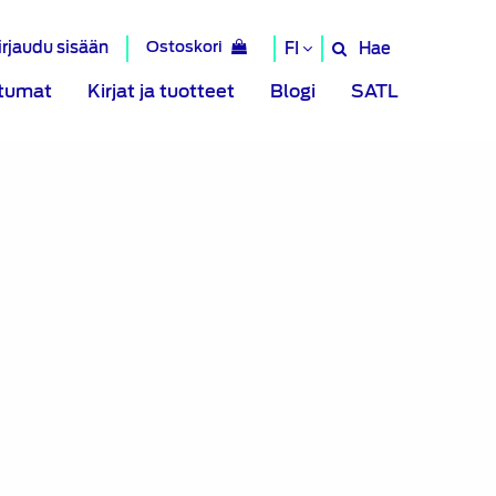
irjaudu sisään
Ostoskori
Hae
FI
Hae
sivustolta
tumat
Kirjat ja tuotteet
Blogi
SATL