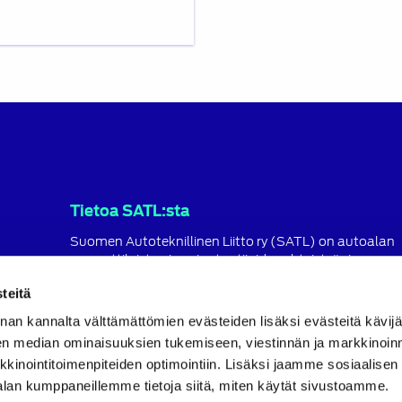
Tietoa SATL:sta
Suomen Autoteknillinen Liitto ry (SATL) on autoalan
ammattilaisten ja asiantuntijoiden yhteistyö- ja
koulutusjärjestö.
teitä
SATL toimii jäsenyhdistystensä kattojärjestönä, jonka
nan kannalta välttämättömien evästeiden lisäksi evästeitä käv
tavoitteena on ylläpitää ja kehittää koko autoalan o
ja ammattitaitoa.
en median ominaisuuksien tukemiseen, viestinnän ja markkinoin
inointitoimenpiteiden optimointiin. Lisäksi jaamme sosiaalisen
Lue lisää
alan kumppaneillemme tietoja siitä, miten käytät sivustoamme.