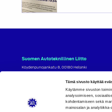
Suomen Autoteknillinen Liitto
Köydenpunojankatu 8, 00180 Helsinki
puh.
09 694 4724
satl@satl.fi
Tämä sivusto käyttää eväs
Toimihenkilöt
Käytämme sivuston toimin
analysoimiseen, sosiaalis
Laskutusosoitteet
kohdentamiseen sekä markk
SATL
SATL
SATL
mainosalan ja analytiikka-