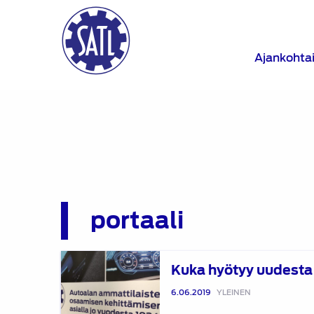
Ajankohta
portaali
Kuka
Kuka hyötyy uudesta 
hyötyy
uudesta
6.06.2019
YLEINEN
Portaalista?