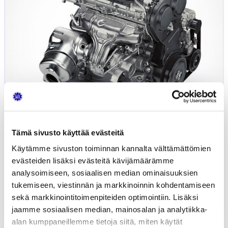
Tämä sivusto käyttää evästeitä
Käytämme sivuston toiminnan kannalta välttämättömien
evästeiden lisäksi evästeitä kävijämäärämme
Polttomoottorit kehittyvät: Volvo
analysoimiseen, sosiaalisen median ominaisuuksien
B420T6
tukemiseen, viestinnän ja markkinoinnin kohdentamiseen
sekä markkinointitoimenpiteiden optimointiin. Lisäksi
16.09.2021
AUTOTEKNIIKKA
JUHA KIISKINEN
jaamme sosiaalisen median, mainosalan ja analytiikka-
alan kumppaneillemme tietoja siitä, miten käytät