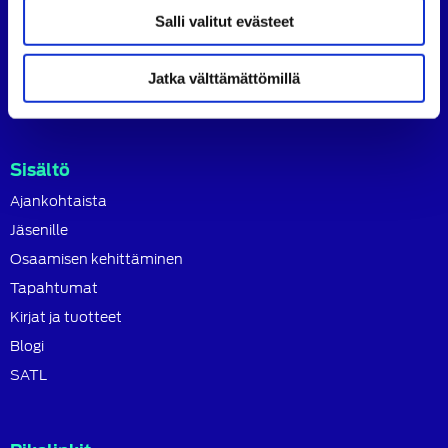
SATL toimii jäsenyhdistystensä kattojärjestönä, jonka
Salli valitut evästeet
tavoitteena on ylläpitää ja kehittää koko autoalan
osaamista ja ammattitaitoa.
Jatka välttämättömillä
Lue lisää
Sisältö
Ajankohtaista
Jäsenille
Osaamisen kehittäminen
Tapahtumat
Kirjat ja tuotteet
Blogi
SATL