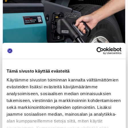
Tämä sivusto käyttää evästeitä
Käytämme sivuston toiminnan kannalta välttämättömien
evästeiden lisäksi evästeitä kävijämäärämme
analysoimiseen, sosiaalisen median ominaisuuksien
Blogi: AFIR-asetus
tukemiseen, viestinnän ja markkinoinnin kohdentamiseen
27.11.2024
LIIKENNE
YLEINEN
JUHA KIISKINEN
sekä markkinointitoimenpiteiden optimointiin. Lisäksi
jaamme sosiaalisen median, mainosalan ja analytiikka-
alan kumppaneillemme tietoja siitä, miten käytät
sivustoamme. Kumppanimme voivat yhdistää näitä