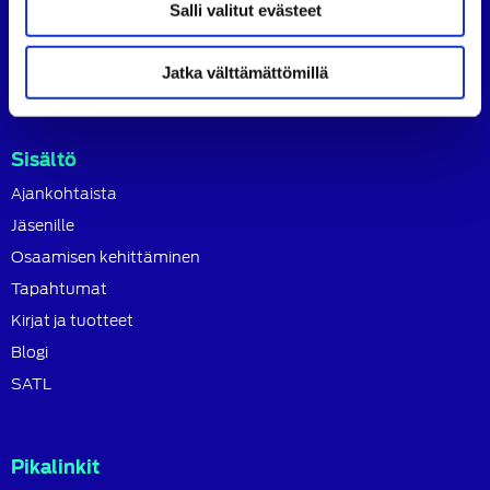
tavoitteena on ylläpitää ja kehittää koko autoalan
Salli valitut evästeet
osaamista ja ammattitaitoa.
Lue lisää
Jatka välttämättömillä
Sisältö
Ajankohtaista
Jäsenille
Osaamisen kehittäminen
Tapahtumat
Kirjat ja tuotteet
Blogi
SATL
Pikalinkit