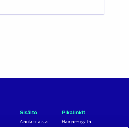
Sisältö
Pikalinkit
Ajankohtaista
Hae jäsenyyttä