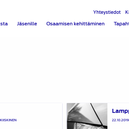
Yhteystiedot
K
ista
Jäsenille
Osaamisen kehittäminen
Tapah
Lampputrilogia,
Lampp
osa
2
KIISKINEN
22.10.201