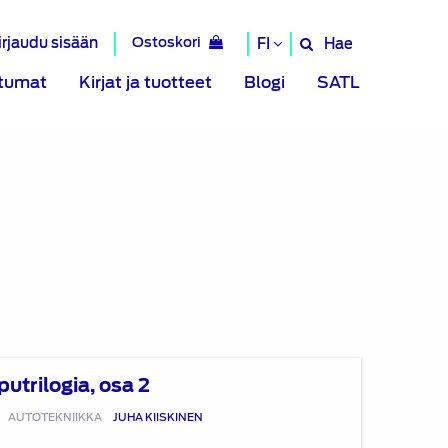
irjaudu sisään
Ostoskori
Hae
FI
Hae
sivustolta
tumat
Kirjat ja tuotteet
Blogi
SATL
utrilogia, osa 2
9
AUTOTEKNIIKKA
JUHA KIISKINEN