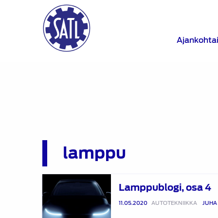
Ajankohta
lamppu
Lamppublogi,
Lamppublogi, osa 4
osa
4
11.05.2020
AUTOTEKNIIKKA
JUHA 