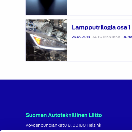
Lampputrilogia
Lampputrilogia osa 1
osa
1
24.09.2019
AUTOTEKNIIKKA
JUHA
Suomen Autoteknillinen Liitto
Köydenpunojankatu 8, 00180 Helsinki