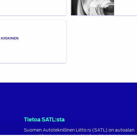
 KIISKINEN
Tietoa SATL:sta
Suomen Autoteknillinen Liitto ry (SATL) on autoalan
ammattilaisten ja asiantuntijoiden yhteistyö- ja