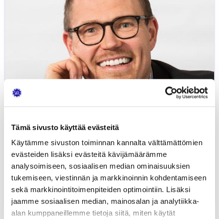
Tämä sivusto käyttää evästeitä
Käytämme sivuston toiminnan kannalta välttämättömien
evästeiden lisäksi evästeitä kävijämäärämme
Miten rakennan hyvän
analysoimiseen, sosiaalisen median ominaisuuksien
asiakaskeskustelun autohuollossa?
tukemiseen, viestinnän ja markkinoinnin kohdentamiseen
sekä markkinointitoimenpiteiden optimointiin. Lisäksi
13.08.2019
ASIAKASPALVELU
TIMO KANNINEN
jaamme sosiaalisen median, mainosalan ja analytiikka-
alan kumppaneillemme tietoja siitä, miten käytät