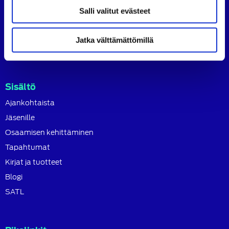
SATL toimii jäsenyhdistystensä kattojärjestönä, jonka
Salli valitut evästeet
tavoitteena on ylläpitää ja kehittää koko autoalan
osaamista ja ammattitaitoa.
Jatka välttämättömillä
Lue lisää
Sisältö
Ajankohtaista
Jäsenille
Osaamisen kehittäminen
Tapahtumat
Kirjat ja tuotteet
Blogi
SATL