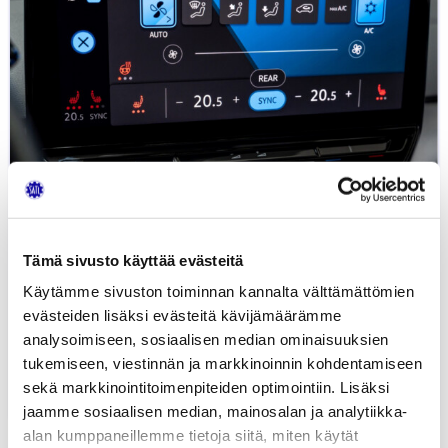
Tämä sivusto käyttää evästeitä
Käytämme sivuston toiminnan kannalta välttämättömien
evästeiden lisäksi evästeitä kävijämäärämme
Blogi: Ajoneuvojen ilmastointilaitteiden
analysoimiseen, sosiaalisen median ominaisuuksien
kylmäaineiden kehitys
tukemiseen, viestinnän ja markkinoinnin kohdentamiseen
sekä markkinointitoimenpiteiden optimointiin. Lisäksi
7.01.2025
AUTOTEKNIIKKA
JUHA KIISKINEN
jaamme sosiaalisen median, mainosalan ja analytiikka-
alan kumppaneillemme tietoja siitä, miten käytät