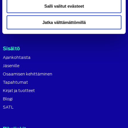
SATL toimii jäsenyhdistystensä kattojärjestönä, jonka
Salli valitut evästeet
tavoitteena on ylläpitää ja kehittää koko autoalan
osaamista ja ammattitaitoa.
Jatka välttämättömillä
Lue lisää
Sisältö
Ajankohtaista
Jäsenille
Osaamisen kehittäminen
Tapahtumat
Kirjat ja tuotteet
Blogi
SATL