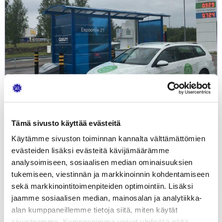
Tämä sivusto käyttää evästeitä
Käytämme sivuston toiminnan kannalta välttämättömien
evästeiden lisäksi evästeitä kävijämäärämme
analysoimiseen, sosiaalisen median ominaisuuksien
Kevyesti kaasulla
tukemiseen, viestinnän ja markkinoinnin kohdentamiseen
16.06.2020
AUTOTEKNIIKKA
LIIKENNE
KALLE KALAJA
sekä markkinointitoimenpiteiden optimointiin. Lisäksi
jaamme sosiaalisen median, mainosalan ja analytiikka-
alan kumppaneillemme tietoja siitä, miten käytät
sivustoamme. Kumppanimme voivat yhdistää näitä