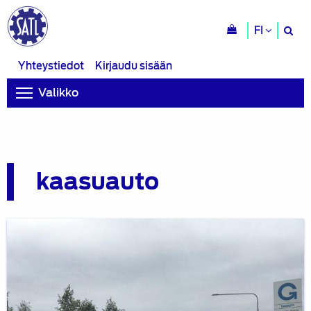
H
FI
si
Yhteystiedot
Kirjaudu sisään
Valikko
kaasuauto
Kevyesti
kaasulla