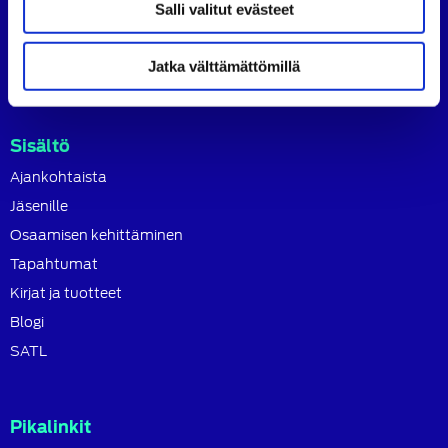
tavoitteena on ylläpitää ja kehittää koko autoalan
Salli valitut evästeet
osaamista ja ammattitaitoa.
Lue lisää
Jatka välttämättömillä
Sisältö
Ajankohtaista
Jäsenille
Osaamisen kehittäminen
Tapahtumat
Kirjat ja tuotteet
Blogi
SATL
Pikalinkit