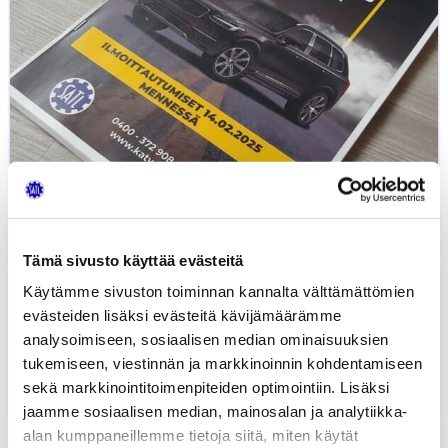
korjauksessa
vahvasti
vaikuttaneelle
henkilölle
Tämä sivusto käyttää evästeitä
Käytämme sivuston toiminnan kannalta välttämättömien
evästeiden lisäksi evästeitä kävijämäärämme
Suomen Autoteknillinen Liitto myönsi
analysoimiseen, sosiaalisen median ominaisuuksien
tunnustuksen...
tukemiseen, viestinnän ja markkinoinnin kohdentamiseen
sekä markkinointitoimenpiteiden optimointiin. Lisäksi
25.03.2025
MEDIATIEDOTTEET
UUTISET
jaamme sosiaalisen median, mainosalan ja analytiikka-
alan kumppaneillemme tietoja siitä, miten käytät