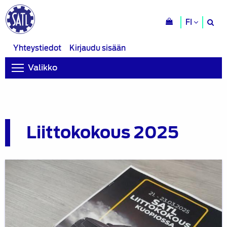
H
FI
si
Yhteystiedot
Kirjaudu sisään
Valikko
Liittokokous 2025
Suomen
Autoteknillinen
Liitto
myönsi
tunnustuksen
sähköajoneuvojen