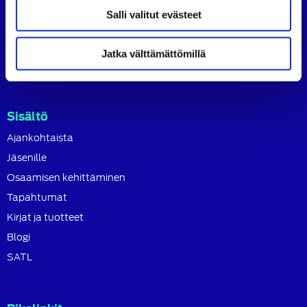
SATL toimii jäsenyhdistystensä kattojärjestönä, jonka
Salli valitut evästeet
tavoitteena on ylläpitää ja kehittää koko autoalan
osaamista ja ammattitaitoa.
Jatka välttämättömillä
Lue lisää
Sisältö
Ajankohtaista
Jäsenille
Osaamisen kehittäminen
Tapahtumat
Kirjat ja tuotteet
Blogi
SATL