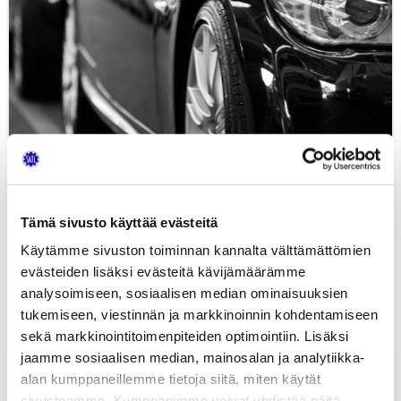
Tämä sivusto käyttää evästeitä
Käytämme sivuston toiminnan kannalta välttämättömien
evästeiden lisäksi evästeitä kävijämäärämme
analysoimiseen, sosiaalisen median ominaisuuksien
Pitkä matka Hangosta Vantaalle
tukemiseen, viestinnän ja markkinoinnin kohdentamiseen
6.06.2019
AUTOKAUPPA
JUHA SEPPÄLÄ
sekä markkinointitoimenpiteiden optimointiin. Lisäksi
jaamme sosiaalisen median, mainosalan ja analytiikka-
alan kumppaneillemme tietoja siitä, miten käytät
sivustoamme. Kumppanimme voivat yhdistää näitä