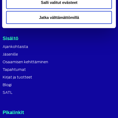
tavoitteena on ylläpitää ja kehittää koko autoalan
Salli valitut evästeet
osaamista ja ammattitaitoa.
Lue lisää
Jatka välttämättömillä
Sisältö
Ajankohtaista
Jäsenille
Osaamisen kehittäminen
Tapahtumat
Kirjat ja tuotteet
Blogi
SATL
Pikalinkit