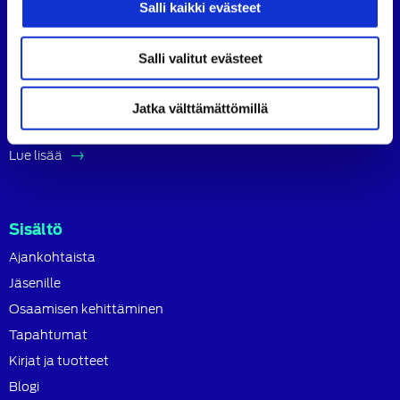
Salli kaikki evästeet
Suomen Autoteknillinen Liitto ry (SATL) on autoalan
ammattilaisten ja asiantuntijoiden yhteistyö- ja
koulutusjärjestö.
Salli valitut evästeet
SATL toimii jäsenyhdistystensä kattojärjestönä, jonka
tavoitteena on ylläpitää ja kehittää koko autoalan
Jatka välttämättömillä
osaamista ja ammattitaitoa.
Lue lisää
Sisältö
Ajankohtaista
Jäsenille
Osaamisen kehittäminen
Tapahtumat
Kirjat ja tuotteet
Blogi