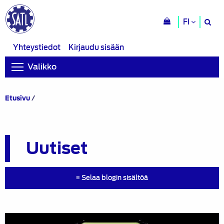
H
FI
si
Yhteystiedot
Kirjaudu sisään
Valikko
Uutiset
Etusivu
/
Uutiset
≡ Selaa blogin sisältöä
Blogi: