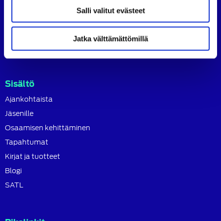
SATL toimii jäsenyhdistystensä kattojärjestönä, jonka
Salli valitut evästeet
tavoitteena on ylläpitää ja kehittää koko autoalan
osaamista ja ammattitaitoa.
Jatka välttämättömillä
Lue lisää
Sisältö
Ajankohtaista
Jäsenille
Osaamisen kehittäminen
Tapahtumat
Kirjat ja tuotteet
Blogi
SATL