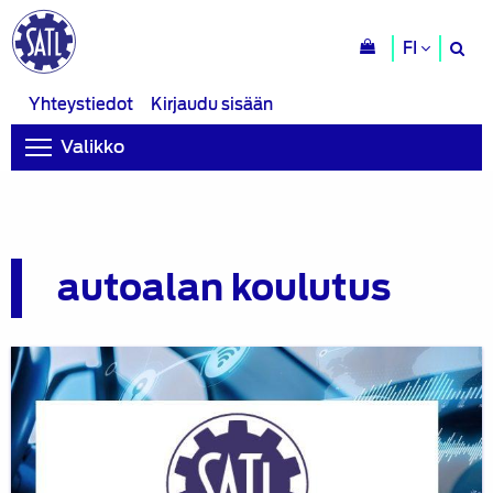
H
FI
si
Yhteystiedot
Kirjaudu sisään
Valikko
autoalan koulutus
Webinaaritallenne:
Autoalan
koulutuksen
kasvu
ja
kansainvälistyminen