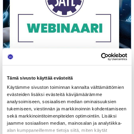
Tämä sivusto käyttää evästeitä
Käytämme sivuston toiminnan kannalta välttämättömien
evästeiden lisäksi evästeitä kävijämäärämme
Webinaaritallenne: Autoalan
analysoimiseen, sosiaalisen median ominaisuuksien
koulutuksen kasvu ja...
tukemiseen, viestinnän ja markkinoinnin kohdentamiseen
sekä markkinointitoimenpiteiden optimointiin. Lisäksi
15.12.2020
UUTISET
jaamme sosiaalisen median, mainosalan ja analytiikka-
alan kumppaneillemme tietoja siitä, miten käytät