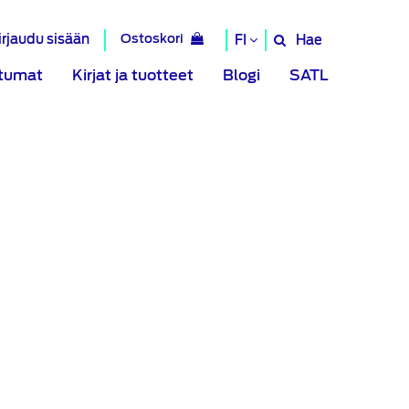
irjaudu sisään
Ostoskori
Hae
FI
Hae
sivustolta
tumat
Kirjat ja tuotteet
Blogi
SATL