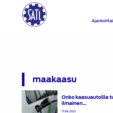
Ajankohta
maakaasu
Onko
Onko kaasuautoilla t
kaasuautoilla
ilmainen...
tulevaisuutta?
Lataa
17.06.2021