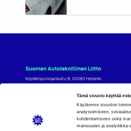
ilmainen
opas!
Suomen Autoteknillinen Liitto
Köydenpunojankatu 8, 00180 Helsinki
puh.
09 694 4724
satl@satl.fi
Tämä sivusto käyttää eväs
Toimihenkilöt
Käytämme sivuston toimin
analysoimiseen, sosiaalis
Laskutusosoitteet
kohdentamiseen sekä markk
SATL
SATL
SATL
mainosalan ja analytiikka-