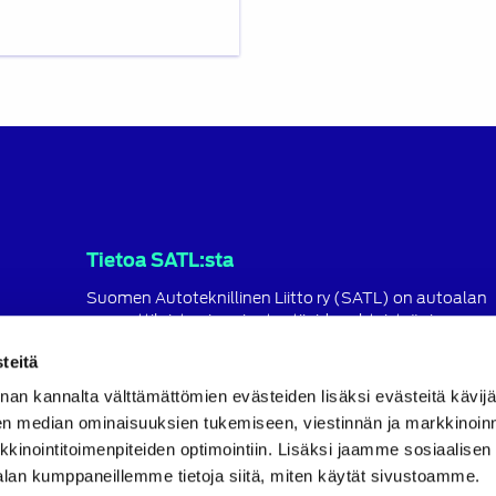
Tietoa SATL:sta
Suomen Autoteknillinen Liitto ry (SATL) on autoalan
ammattilaisten ja asiantuntijoiden yhteistyö- ja
koulutusjärjestö.
teitä
SATL toimii jäsenyhdistystensä kattojärjestönä, jonka
nan kannalta välttämättömien evästeiden lisäksi evästeitä käv
tavoitteena on ylläpitää ja kehittää koko autoalan o
ja ammattitaitoa.
en median ominaisuuksien tukemiseen, viestinnän ja markkinoin
inointitoimenpiteiden optimointiin. Lisäksi jaamme sosiaalisen
Lue lisää
alan kumppaneillemme tietoja siitä, miten käytät sivustoamme.