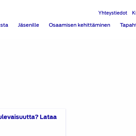
Yhteystiedot
K
ista
Jäsenille
Osaamisen kehittäminen
Tapah
ulevaisuutta? Lataa