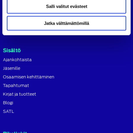
SATL toimii jäsenyhdistystensä kattojärjestönä, jonka
Salli valitut evästeet
tavoitteena on ylläpitää ja kehittää koko autoalan
osaamista ja ammattitaitoa.
Jatka välttämättömillä
Lue lisää
Sisältö
Ajankohtaista
Jäsenille
Osaamisen kehittäminen
Tapahtumat
Kirjat ja tuotteet
Blogi
SATL