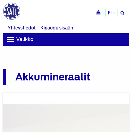
H
FI
si
Yhteystiedot
Kirjaudu sisään
Valikko
Akkumineraalit
Blogi:
Akkumineraalit
meillä
ja
maailmalla