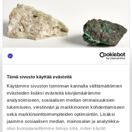
Tämä sivusto käyttää evästeitä
Käytämme sivuston toiminnan kannalta välttämättömien
evästeiden lisäksi evästeitä kävijämäärämme
Blogi: Akkumineraalit meillä ja
analysoimiseen, sosiaalisen median ominaisuuksien
maailmalla
tukemiseen, viestinnän ja markkinoinnin kohdentamiseen
sekä markkinointitoimenpiteiden optimointiin. Lisäksi
26.03.2025
AUTOTEKNIIKKA
LIIKENNE
YLEINEN
JUHA KIISKINEN
jaamme sosiaalisen median, mainosalan ja analytiikka-
alan kumppaneillemme tietoja siitä, miten käytät