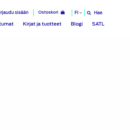
irjaudu sisään
Ostoskori
Hae
FI
Hae
sivustolta
tumat
Kirjat ja tuotteet
Blogi
SATL