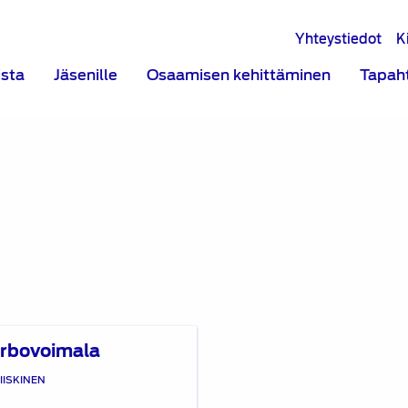
Yhteystiedot
K
ista
Jäsenille
Osaamisen kehittäminen
Tapah
urbovoimala
IISKINEN