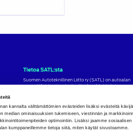
Tietoa SATL:sta
Suomen Autoteknillinen Liitto ry (SATL) on autoalan
ammattilaisten ja asiantuntijoiden yhteistyö- ja
koulutusjärjestö.
teitä
SATL toimii jäsenyhdistystensä kattojärjestönä, jonka
nan kannalta välttämättömien evästeiden lisäksi evästeitä käv
tavoitteena on ylläpitää ja kehittää koko autoalan o
ja ammattitaitoa.
en median ominaisuuksien tukemiseen, viestinnän ja markkinoin
inointitoimenpiteiden optimointiin. Lisäksi jaamme sosiaalisen
Lue lisää
alan kumppaneillemme tietoja siitä, miten käytät sivustoamme.