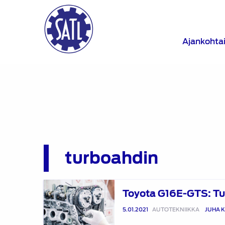
Ajankohta
turboahdin
Toyota
Toyota G16E-GTS: T
G16E-
GTS:
5.01.2021
AUTOTEKNIIKKA
JUHA K
Turbovoimala