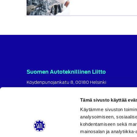
Suomen Autoteknillinen Liitto
Köydenpunojankatu 8, 00180 Helsinki
puh.
09 694 4724
satl@satl.fi
Tämä sivusto käyttää eväs
Toimihenkilöt
Käytämme sivuston toimin
analysoimiseen, sosiaalis
Laskutusosoitteet
kohdentamiseen sekä markk
SATL
SATL
SATL
mainosalan ja analytiikka-