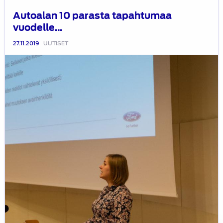
Autoalan 10 parasta tapahtumaa
vuodelle...
27.11.2019
UUTISET
Autoalan
insinöörityögaala
2019