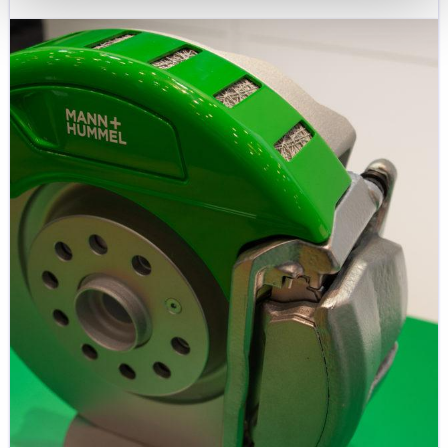
FISITA:n
EuroBrake-
kongressin
opiskelijaohjelma