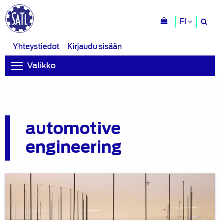
H
FI
si
Yhteystiedot
Kirjaudu sisään
Valikko
automotive
engineering
Autoalan
jälkimarkkinabarometrin
2019
tulokset