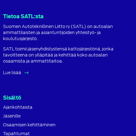
Facebook
LinkedIn
Instagram
Tietoa SATL:sta
Suomen Autoteknillinen Liitto ry (SATL) on autoalan
ammattilaisten ja asiantuntijoiden yhteistyö- ja
koulutusjärjestö.
SATL toimii jäsenyhdistystensä kattojärjestönä, jonka
tavoitteena on ylläpitää ja kehittää koko autoalan
osaamista ja ammattitaitoa.
Lue lisää
Sisältö
Ajankohtaista
Jäsenille
Osaamisen kehittäminen
Tapahtumat