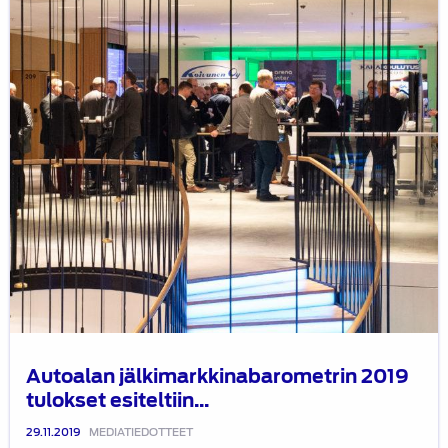
esiteltiin
Aftersales
Summitissa
Autoalan jälkimarkkinabarometrin 2019
tulokset esiteltiin...
29.11.2019
MEDIATIEDOTTEET