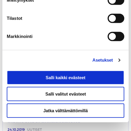
FISITA Travel Bursary matka-
apurahahaku
24.10.2019
UUTISET
Tilastot
FISITA:n
kansainvälinen
Markkinointi
insinöörisertifikaattialoite
Asetukset
Salli kaikki evästeet
Salli valitut evästeet
Jatka välttämättömillä
FISITA:n kansainvälinen
insinöörisertifikaattialoite
24.10.2019
UUTISET