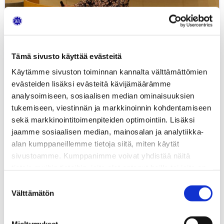
Tämä sivusto käyttää evästeitä
Autoalan insinöörityögaala 2019
Käytämme sivuston toiminnan kannalta välttämättömien
5.11.2019
MEDIATIEDOTTEET
evästeiden lisäksi evästeitä kävijämäärämme
analysoimiseen, sosiaalisen median ominaisuuksien
FISITA
tukemiseen, viestinnän ja markkinoinnin kohdentamiseen
Travel
sekä markkinointitoimenpiteiden optimointiin. Lisäksi
Bursary
jaamme sosiaalisen median, mainosalan ja analytiikka-
matka-
alan kumppaneillemme tietoja siitä, miten käytät
apurahahaku
sivustoamme. Kumppanimme voivat yhdistää näitä
tietoja muihin tietoihin, joita olet antanut heille tai joita on
kerätty, kun olet käyttänyt heidän palvelujaan.
Suostumuksen
Välttämätön
valinta
Mieltymykset