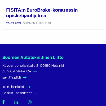
FISITA:n EuroBrake-kongressin
opiskelijaohjelma
26.09.2019
SUOMEN AUTOLEHTI
Suomen Autoteknillinen Liitto
Köydenpunojankatu 8, 00180 Helsinki
puh.
09 694 4724
satl@satl.fi
Toimihenkilöt
Laskutusosoitteet
SATL
SATL
SATL