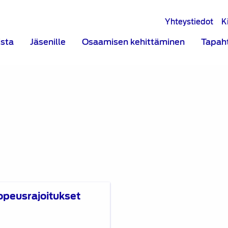
Yhteystiedot
K
ista
Jäsenille
Osaamisen kehittäminen
Tapah
opeusrajoitukset