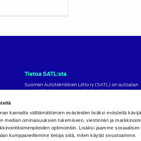
Tietoa SATL:sta
Suomen Autoteknillinen Liitto ry (SATL) on autoalan
ammattilaisten ja asiantuntijoiden yhteistyö- ja
koulutusjärjestö.
teitä
SATL toimii jäsenyhdistystensä kattojärjestönä, jonka
nan kannalta välttämättömien evästeiden lisäksi evästeitä käv
tavoitteena on ylläpitää ja kehittää koko autoalan o
ja ammattitaitoa.
en median ominaisuuksien tukemiseen, viestinnän ja markkinoin
inointitoimenpiteiden optimointiin. Lisäksi jaamme sosiaalisen
Lue lisää
alan kumppaneillemme tietoja siitä, miten käytät sivustoamme.