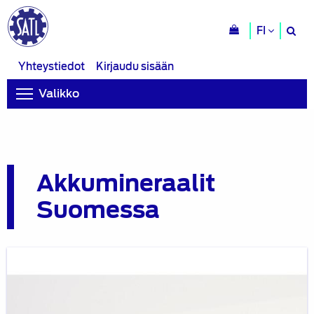
H
FI
si
Yhteystiedot
Kirjaudu sisään
Valikko
Akkumineraalit
Suomessa
Blogi:
Akkumineraalit
meillä
ja