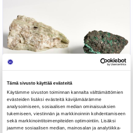
maailmalla
Tämä sivusto käyttää evästeitä
Käytämme sivuston toiminnan kannalta välttämättömien
evästeiden lisäksi evästeitä kävijämäärämme
analysoimiseen, sosiaalisen median ominaisuuksien
Blogi: Akkumineraalit meillä ja
tukemiseen, viestinnän ja markkinoinnin kohdentamiseen
maailmalla
sekä markkinointitoimenpiteiden optimointiin. Lisäksi
jaamme sosiaalisen median, mainosalan ja analytiikka-
26.03.2025
AUTOTEKNIIKKA
LIIKENNE
YLEINEN
JUHA KIISKINEN