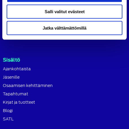
koulutusjärjestö.
Salli valitut evästeet
SATL toimii jäsenyhdistystensä kattojärjestönä, jonka
tavoitteena on ylläpitää ja kehittää koko autoalan
osaamista ja ammattitaitoa.
Jatka välttämättömillä
Lue lisää
Sisältö
Ajankohtaista
Jäsenille
Osaamisen kehittäminen
Tapahtumat
Kirjat ja tuotteet
Blogi
SATL