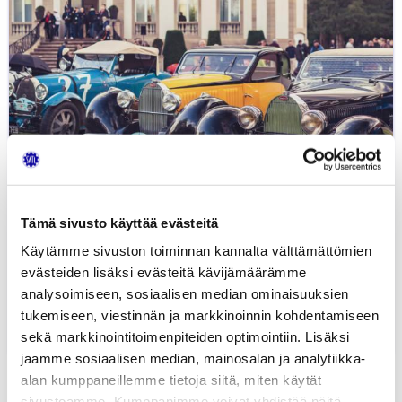
Tämä sivusto käyttää evästeitä
Käytämme sivuston toiminnan kannalta välttämättömien
evästeiden lisäksi evästeitä kävijämäärämme
analysoimiseen, sosiaalisen median ominaisuuksien
Bugattin tarina
tukemiseen, viestinnän ja markkinoinnin kohdentamiseen
31.10.2022
AUTOHISTORIA
AUTOTEKNIIKKA
JUHA KIISKINEN
sekä markkinointitoimenpiteiden optimointiin. Lisäksi
jaamme sosiaalisen median, mainosalan ja analytiikka-
alan kumppaneillemme tietoja siitä, miten käytät
sivustoamme. Kumppanimme voivat yhdistää näitä