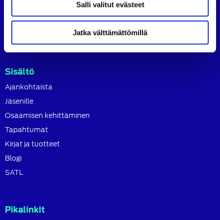
tavoitteena on ylläpitää ja kehittää koko autoalan
Salli valitut evästeet
osaamista ja ammattitaitoa.
Lue lisää
Jatka välttämättömillä
Sisältö
Ajankohtaista
Jäsenille
Osaamisen kehittäminen
Tapahtumat
Kirjat ja tuotteet
Blogi
SATL
Pikalinkit