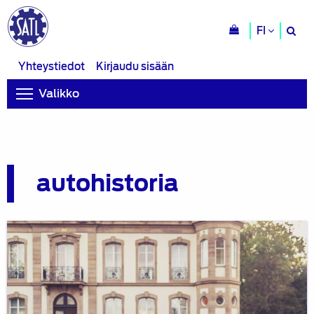
H
FI
si
Yhteystiedot
Kirjaudu sisään
Valikko
autohistoria
Bugattin
tarina