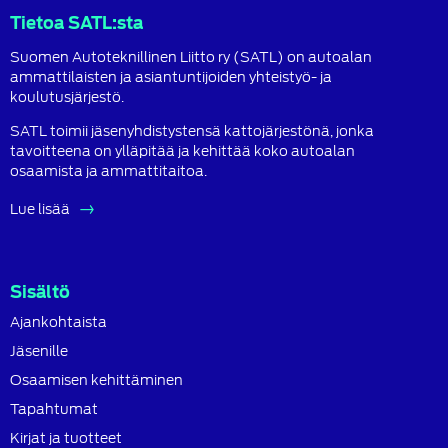
Tietoa SATL:sta
Suomen Autoteknillinen Liitto ry (SATL) on autoalan
ammattilaisten ja asiantuntijoiden yhteistyö- ja
koulutusjärjestö.
SATL toimii jäsenyhdistystensä kattojärjestönä, jonka
tavoitteena on ylläpitää ja kehittää koko autoalan
osaamista ja ammattitaitoa.
Lue lisää
Sisältö
Ajankohtaista
Jäsenille
Osaamisen kehittäminen
Tapahtumat
Kirjat ja tuotteet