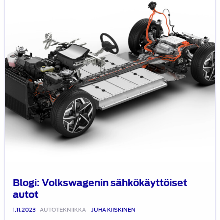
Blogi: Volkswagenin sähkökäyttöiset
autot
1.11.2023
AUTOTEKNIIKKA
JUHA KIISKINEN