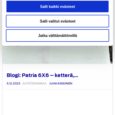
turvallinen
Salli kaikki evästeet
Salli valitut evästeet
Jatka välttämättömillä
Blogi: Patria 6X6 – ketterä,...
5.12.2023
AUTOTEKNIIKKA
JUHA KIISKINEN
Blogi:
Volkswagenin
sähkökäyttöiset
autot