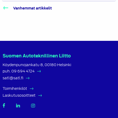
Artikkelien
Vanhemmat artikkelit
selaus
Suomen Autoteknillinen Liitto
Köydenpunojankatu 8, 00180 Helsinki
puh.
09 694 4724
satl@satl.fi
Toimihenkilöt
Laskutusosoitteet
SATL
SATL
SATL
Facebook
LinkedIn
Instagram