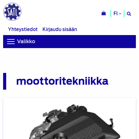
H
FI
si
Yhteystiedot
Kirjaudu sisään
Valikko
moottoritekniikka
Blogi:
Nissan
e-
POWERin
kolmas
sukupolvi