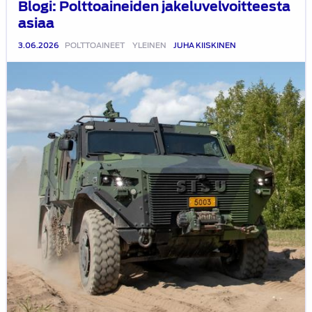
Blogi: Polttoaineiden jakeluvelvoitteesta
asiaa
3.06.2026
POLTTOAINEET
YLEINEN
JUHA KIISKINEN
Blogi:
Taktinen
miehistön
kuljetusajoneuvo
Sisu
GTP