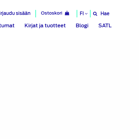
irjaudu sisään
Ostoskori
Hae
FI
Hae
sivustolta
tumat
Kirjat ja tuotteet
Blogi
SATL