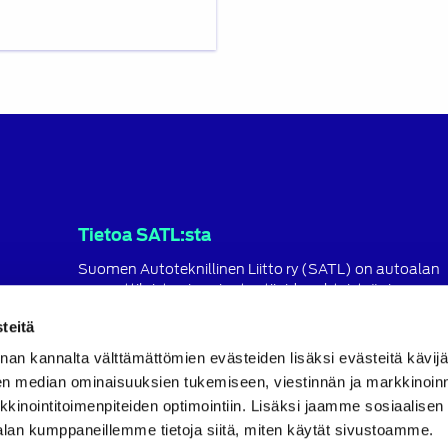
Tietoa SATL:sta
Suomen Autoteknillinen Liitto ry (SATL) on autoalan
ammattilaisten ja asiantuntijoiden yhteistyö- ja
koulutusjärjestö.
teitä
SATL toimii jäsenyhdistystensä kattojärjestönä, jonka
nan kannalta välttämättömien evästeiden lisäksi evästeitä käv
tavoitteena on ylläpitää ja kehittää koko autoalan o
ja ammattitaitoa.
en median ominaisuuksien tukemiseen, viestinnän ja markkinoin
inointitoimenpiteiden optimointiin. Lisäksi jaamme sosiaalisen
Lue lisää
alan kumppaneillemme tietoja siitä, miten käytät sivustoamme.