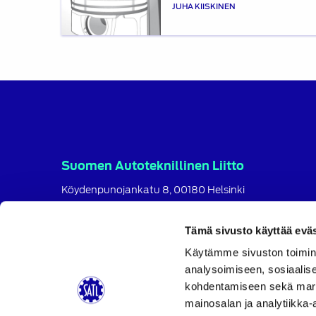
JUHA KIISKINEN
Suomen Autoteknillinen Liitto
Köydenpunojankatu 8, 00180 Helsinki
puh.
09 694 4724
satl@satl.fi
Tämä sivusto käyttää eväs
Toimihenkilöt
Käytämme sivuston toimin
analysoimiseen, sosiaalis
Laskutusosoitteet
kohdentamiseen sekä markk
SATL
SATL
SATL
mainosalan ja analytiikka-