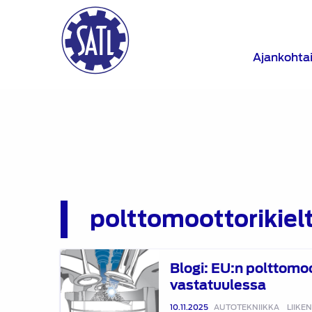
Ajankohta
polttomoottorikiel
Blogi:
Blogi: EU:n polttomoo
EU:n
vastatuulessa
polttomoottorikielto
vastatuulessa
10.11.2025
AUTOTEKNIIKKA
LIIKE