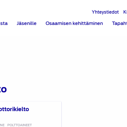
Yhteystiedot
K
ista
Jäsenille
Osaamisen kehittäminen
Tapah
to
ttorikielto
NNE
POLTTOAINEET