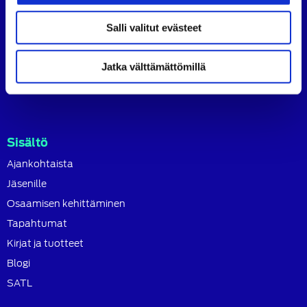
koulutusjärjestö.
Salli valitut evästeet
SATL toimii jäsenyhdistystensä kattojärjestönä, jonka
tavoitteena on ylläpitää ja kehittää koko autoalan
osaamista ja ammattitaitoa.
Jatka välttämättömillä
Lue lisää
Sisältö
Ajankohtaista
Jäsenille
Osaamisen kehittäminen
Tapahtumat
Kirjat ja tuotteet
Blogi
SATL