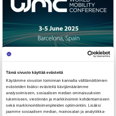
kongressin
lippuja
SATL:n
jäsenille
3
kahden
hinnalla,
aikaisen
linnun
tarjousta
on
jatkettu
Tämä sivusto käyttää evästeitä
4.4.2025
Käytämme sivuston toiminnan kannalta välttämättömien
asti
evästeiden lisäksi evästeitä kävijämäärämme
analysoimiseen, sosiaalisen median ominaisuuksien
FISITA tarjoaa kesäkuun Barcelonan
tukemiseen, viestinnän ja markkinoinnin kohdentamiseen
kongressin...
sekä markkinointitoimenpiteiden optimointiin. Lisäksi
jaamme sosiaalisen median, mainosalan ja analytiikka-
2.04.2025
UUTISET