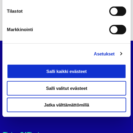
tunnustuksen...
Tilastot
30.05.2022
MEDIATIEDOTTEET
UUTISET
Markkinointi
Asetukset
Suomen Autoteknillinen Liitto
Köydenpunojankatu 8, 00180 Helsinki
Salli kaikki evästeet
puh.
09 694 4724
satl@satl.fi
Salli valitut evästeet
Toimihenkilöt
Laskutusosoitteet
Jatka välttämättömillä
SATL
SATL
SATL
Facebook
LinkedIn
Instagram