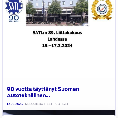
myönsi
tunnustuksen
sähköajoneuvojen
latausjärjestelmien
kehityksessä
vahvasti
vaikuttaneelle
henkilölle
90 vuotta täyttänyt Suomen
Autoteknillinen...
19.03.2024
MEDIATIEDOTTEET
UUTISET
Suomen