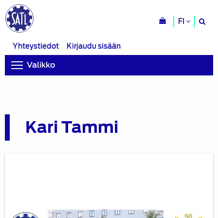
H
FI
si
Yhteystiedot
Kirjaudu sisään
Valikko
Kari Tammi
90
vuotta
täyttänyt
Suomen
Autoteknillinen
Liitto