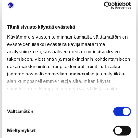
Autoteknillinen
Liitto
myönsi
tunnustuksen
Tämä sivusto käyttää evästeitä
ajoneuvojen
Käytämme sivuston toiminnan kannalta välttämättömien
sähköturvallisuusasian-
evästeiden lisäksi evästeitä kävijämäärämme
tuntijalle,
analysoimiseen, sosiaalisen median ominaisuuksien
liitolle
tukemiseen, viestinnän ja markkinoinnin kohdentamiseen
uusi
sekä markkinointitoimenpiteiden optimointiin. Lisäksi
puheenjohtaja
jaamme sosiaalisen median, mainosalan ja analytiikka-
alan kumppaneillemme tietoja siitä, miten käytät
sivustoamme. Kumppanimme voivat yhdistää näitä
tietoja muihin tietoihin, joita olet antanut heille tai joita on
kerätty, kun olet käyttänyt heidän palvelujaan.
Suostumuksen
Välttämätön
valinta
Mieltymykset
Suomen Autoteknillinen Liitto myönsi