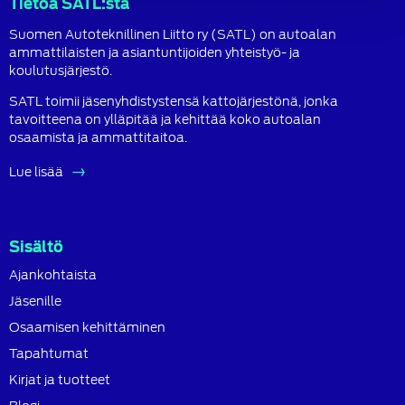
Tietoa SATL:sta
Suomen Autoteknillinen Liitto ry (SATL) on autoalan
ammattilaisten ja asiantuntijoiden yhteistyö- ja
koulutusjärjestö.
SATL toimii jäsenyhdistystensä kattojärjestönä, jonka
tavoitteena on ylläpitää ja kehittää koko autoalan
osaamista ja ammattitaitoa.
Lue lisää
Sisältö
Ajankohtaista
Jäsenille
Osaamisen kehittäminen
Tapahtumat
Kirjat ja tuotteet