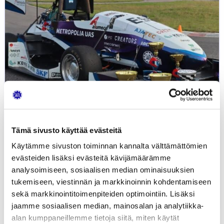
kausiraportti
vuodesta
2025
Tämä sivusto käyttää evästeitä
Käytämme sivuston toiminnan kannalta välttämättömien
evästeiden lisäksi evästeitä kävijämäärämme
Metropolia Motorsport Formula Student
analysoimiseen, sosiaalisen median ominaisuuksien
-tiimin...
tukemiseen, viestinnän ja markkinoinnin kohdentamiseen
sekä markkinointitoimenpiteiden optimointiin. Lisäksi
10.11.2025
UUTISET
jaamme sosiaalisen median, mainosalan ja analytiikka-
alan kumppaneillemme tietoja siitä, miten käytät