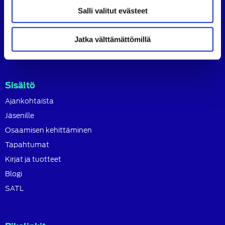
SATL toimii jäsenyhdistystensä kattojärjestönä, jonka
Salli valitut evästeet
tavoitteena on ylläpitää ja kehittää koko autoalan
osaamista ja ammattitaitoa.
Jatka välttämättömillä
Lue lisää
Sisältö
Ajankohtaista
Jäsenille
Osaamisen kehittäminen
Tapahtumat
Kirjat ja tuotteet
Blogi
SATL