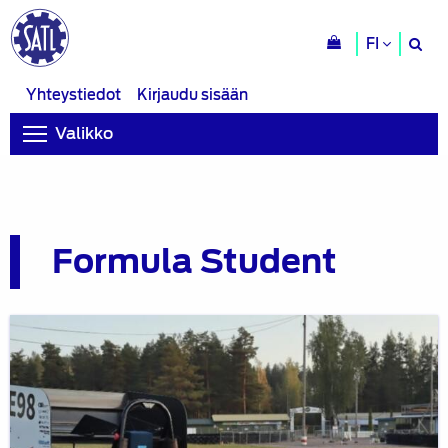
H
FI
si
Yhteystiedot
Kirjaudu sisään
Valikko
Formula Student
Metropolia
Motorsport
Formula
Student
-
tiimin