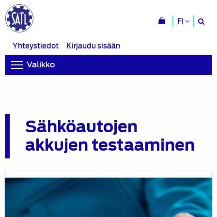
H
FI
si
Yhteystiedot
Kirjaudu sisään
Valikko
Sähköautojen
akkujen testaaminen
Blogi:
Korkeajänniteakkujen
kuntotarkastus
ja