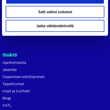
ammattilaisten ja asiantuntijoiden yhteistyö- ja
koulutusjärjestö.
Salli valitut evästeet
SATL toimii jäsenyhdistystensä kattojärjestönä, jonka
tavoitteena on ylläpitää ja kehittää koko autoalan
osaamista ja ammattitaitoa.
Jatka välttämättömillä
Lue lisää
Sisältö
Ajankohtaista
Jäsenille
Osaamisen kehittäminen
Tapahtumat
Kirjat ja tuotteet
Blogi
SATL