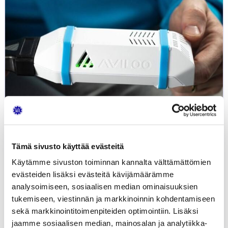
diagnosointi
–
Aviloo
Tämä sivusto käyttää evästeitä
Käytämme sivuston toiminnan kannalta välttämättömien
evästeiden lisäksi evästeitä kävijämäärämme
analysoimiseen, sosiaalisen median ominaisuuksien
Blogi: Korkeajänniteakkujen
tukemiseen, viestinnän ja markkinoinnin kohdentamiseen
kuntotarkastus ja diagnosointi...
sekä markkinointitoimenpiteiden optimointiin. Lisäksi
17.06.2024
ASIAKASPALVELU
AUTOTEKNIIKKA
YLEINEN
jaamme sosiaalisen median, mainosalan ja analytiikka-
JUHA KIISKINEN