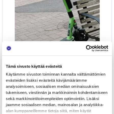
ketterä
citysukkula?
Tämä sivusto käyttää evästeitä
Käytämme sivuston toiminnan kannalta välttämättömien
evästeiden lisäksi evästeitä kävijämäärämme
Blogi: Sähköpotkulauta –
analysoimiseen, sosiaalisen median ominaisuuksien
onnettomuusherkkä väline...
tukemiseen, viestinnän ja markkinoinnin kohdentamiseen
sekä markkinointitoimenpiteiden optimointiin. Lisäksi
14.05.2025
LIIKENNE
JUHA KIISKINEN
jaamme sosiaalisen median, mainosalan ja analytiikka-
alan kumppaneillemme tietoja siitä, miten käytät