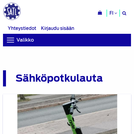
H
FI
si
Yhteystiedot
Kirjaudu sisään
Valikko
Sähköpotkulauta
Blogi:
Sähköpotkulauta
–
onnettomuusherkkä
väline
vai