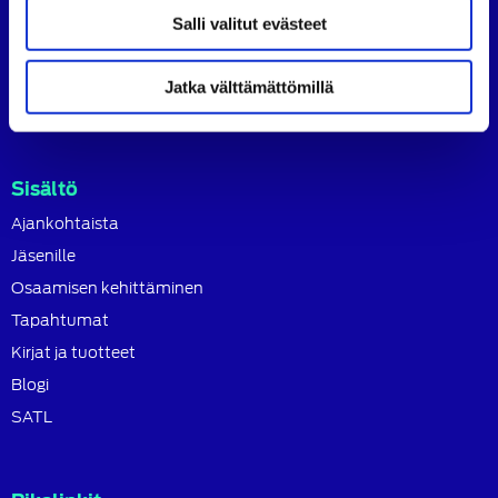
SATL toimii jäsenyhdistystensä kattojärjestönä, jonka
Salli valitut evästeet
tavoitteena on ylläpitää ja kehittää koko autoalan
osaamista ja ammattitaitoa.
Jatka välttämättömillä
Lue lisää
Sisältö
Ajankohtaista
Jäsenille
Osaamisen kehittäminen
Tapahtumat
Kirjat ja tuotteet
Blogi
SATL