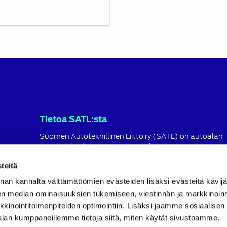
Tietoa SATL:sta
Suomen Autoteknillinen Liitto ry (SATL) on autoalan
ammattilaisten ja asiantuntijoiden yhteistyö- ja
koulutusjärjestö.
teitä
SATL toimii jäsenyhdistystensä kattojärjestönä, jonka
nan kannalta välttämättömien evästeiden lisäksi evästeitä käv
tavoitteena on ylläpitää ja kehittää koko autoalan o
ja ammattitaitoa.
en median ominaisuuksien tukemiseen, viestinnän ja markkinoin
inointitoimenpiteiden optimointiin. Lisäksi jaamme sosiaalisen
Lue lisää
alan kumppaneillemme tietoja siitä, miten käytät sivustoamme.