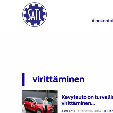
Ajankohta
virittäminen
Kevytauto
Kevytauto on turvall
on
virittäminen...
turvallisuusteko,
kunhan
4.09.2019
AUTOTEKNIIKKA
JUHA 