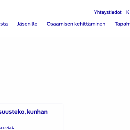
Yhteystiedot
K
ista
Jäsenille
Osaamisen kehittäminen
Tapah
isuusteko, kunhan
SEPPÄLÄ