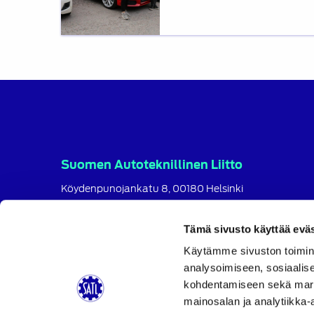
virittäminen
estetään
Suomen Autoteknillinen Liitto
Köydenpunojankatu 8, 00180 Helsinki
puh.
09 694 4724
satl@satl.fi
Tämä sivusto käyttää eväs
Toimihenkilöt
Käytämme sivuston toimin
analysoimiseen, sosiaalis
Laskutusosoitteet
kohdentamiseen sekä markk
SATL
SATL
SATL
mainosalan ja analytiikka-