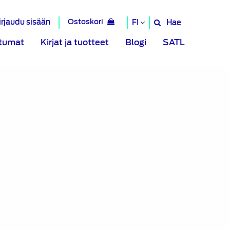
irjaudu sisään
Ostoskori
Hae
FI
Hae
sivustolta
tumat
Kirjat ja tuotteet
Blogi
SATL