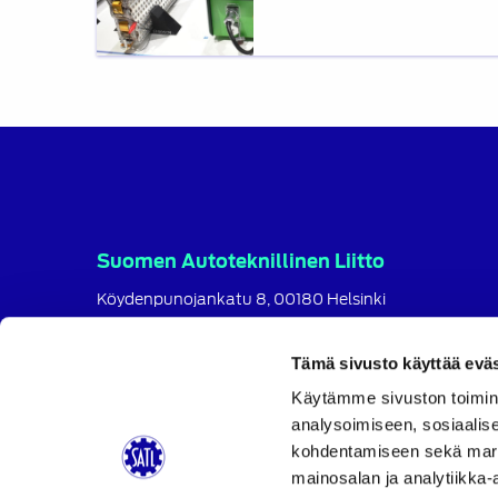
tiistaina
10.2.2026
kello
12:00
Suomen Autoteknillinen Liitto
Köydenpunojankatu 8, 00180 Helsinki
puh.
09 694 4724
satl@satl.fi
Tämä sivusto käyttää eväs
Toimihenkilöt
Käytämme sivuston toimin
analysoimiseen, sosiaalis
Laskutusosoitteet
kohdentamiseen sekä markk
SATL
SATL
SATL
mainosalan ja analytiikka-