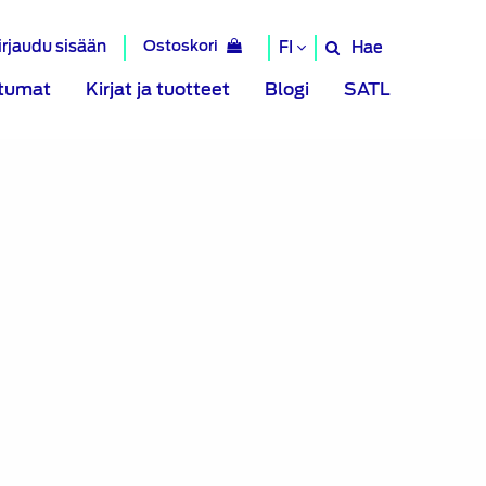
irjaudu sisään
Ostoskori
Hae
FI
Hae
sivustolta
tumat
Kirjat ja tuotteet
Blogi
SATL