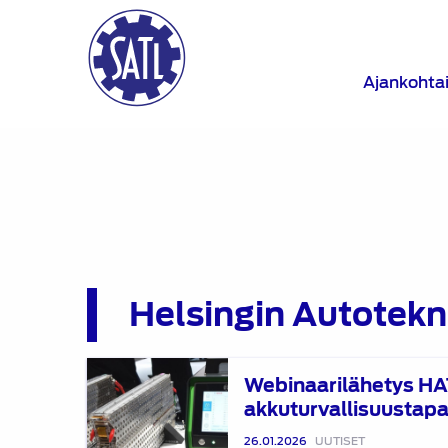
Ajankohta
Helsingin Autotekni
Webinaarilähetys
Webinaarilähetys HA
HATY:n
akkuturvallisuustapah
sähköautojen
akkuturvallisuustapahtumasta
26.01.2026
UUTISET