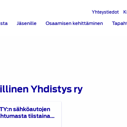
Yhteystiedot
K
ista
Jäsenille
Osaamisen kehittäminen
Tapah
llinen Yhdistys ry
TY:n sähköautojen
tumasta tiistaina...