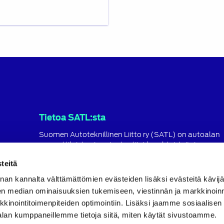
Tietoa SATL:sta
Suomen Autoteknillinen Liitto ry (SATL) on autoalan
ammattilaisten ja asiantuntijoiden yhteistyö- ja
koulutusjärjestö.
teitä
SATL toimii jäsenyhdistystensä kattojärjestönä, jonka
nan kannalta välttämättömien evästeiden lisäksi evästeitä käv
tavoitteena on ylläpitää ja kehittää koko autoalan o
ja ammattitaitoa.
en median ominaisuuksien tukemiseen, viestinnän ja markkinoin
inointitoimenpiteiden optimointiin. Lisäksi jaamme sosiaalisen
Lue lisää
alan kumppaneillemme tietoja siitä, miten käytät sivustoamme.