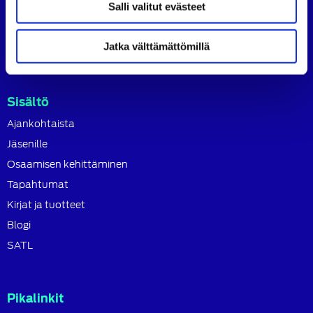
tavoitteena on ylläpitää ja kehittää koko autoalan
Salli valitut evästeet
osaamista ja ammattitaitoa.
Lue lisää
Jatka välttämättömillä
Sisältö
Ajankohtaista
Jäsenille
Osaamisen kehittäminen
Tapahtumat
Kirjat ja tuotteet
Blogi
SATL
Pikalinkit