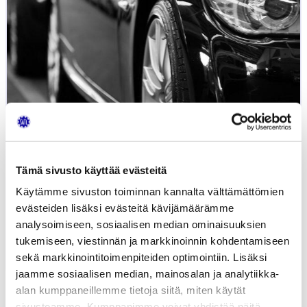
Tämä sivusto käyttää evästeitä
Käytämme sivuston toiminnan kannalta välttämättömien
evästeiden lisäksi evästeitä kävijämäärämme
analysoimiseen, sosiaalisen median ominaisuuksien
Pitkä matka Hangosta Vantaalle
tukemiseen, viestinnän ja markkinoinnin kohdentamiseen
6.06.2019
AUTOKAUPPA
JUHA SEPPÄLÄ
sekä markkinointitoimenpiteiden optimointiin. Lisäksi
jaamme sosiaalisen median, mainosalan ja analytiikka-
alan kumppaneillemme tietoja siitä, miten käytät
sivustoamme. Kumppanimme voivat yhdistää näitä