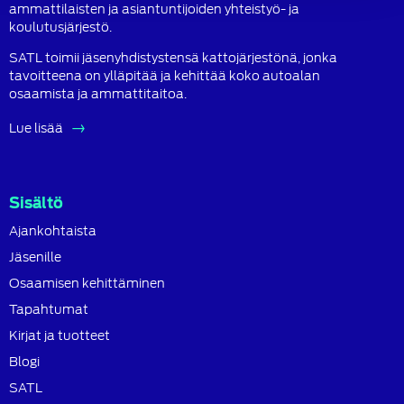
ammattilaisten ja asiantuntijoiden yhteistyö- ja
koulutusjärjestö.
SATL toimii jäsenyhdistystensä kattojärjestönä, jonka
tavoitteena on ylläpitää ja kehittää koko autoalan
osaamista ja ammattitaitoa.
Lue lisää
Sisältö
Ajankohtaista
Jäsenille
Osaamisen kehittäminen
Tapahtumat
Kirjat ja tuotteet
Blogi
SATL