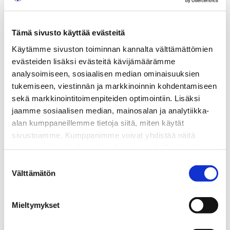
Tämä sivusto käyttää evästeitä
Käytämme sivuston toiminnan kannalta välttämättömien
evästeiden lisäksi evästeitä kävijämäärämme
analysoimiseen, sosiaalisen median ominaisuuksien
tukemiseen, viestinnän ja markkinoinnin kohdentamiseen
sekä markkinointitoimenpiteiden optimointiin. Lisäksi
jaamme sosiaalisen median, mainosalan ja analytiikka-
alan kumppaneillemme tietoja siitä, miten käytät
sivustoamme. Kumppanimme voivat yhdistää näitä
tietoja muihin tietoihin, joita olet antanut heille tai joita on
kerätty, kun olet käyttänyt heidän palvelujaan.
Suostumuksen
Välttämätön
valinta
Mieltymykset
Automaattivaihteistot yleistyvät