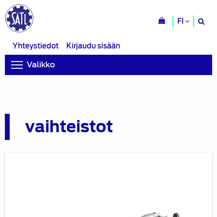
H
FI
si
Yhteystiedot
Kirjaudu sisään
Valikko
vaihteistot
ZF
sähköistää
automaattivaihteiston