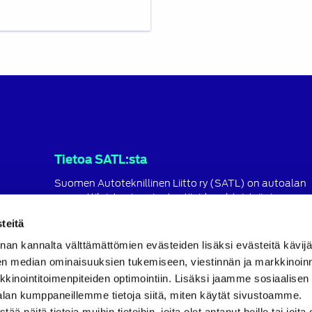
Tietoa SATL:sta
Suomen Autoteknillinen Liitto ry (SATL) on autoalan
ammattilaisten ja asiantuntijoiden yhteistyö- ja
koulutusjärjestö.
teitä
SATL toimii jäsenyhdistystensä kattojärjestönä, jonka
nan kannalta välttämättömien evästeiden lisäksi evästeitä käv
tavoitteena on ylläpitää ja kehittää koko autoalan o
ja ammattitaitoa.
en median ominaisuuksien tukemiseen, viestinnän ja markkinoin
inointitoimenpiteiden optimointiin. Lisäksi jaamme sosiaalisen
Lue lisää
alan kumppaneillemme tietoja siitä, miten käytät sivustoamme.
näitä tietoja muihin tietoihin, joita olet antanut heille tai joita 