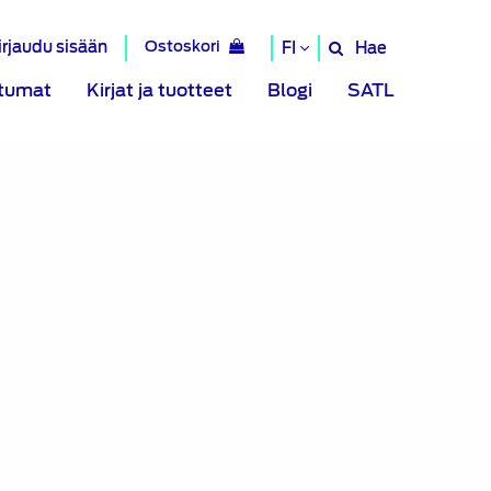
irjaudu sisään
Ostoskori
Hae
FI
Hae
sivustolta
tumat
Kirjat ja tuotteet
Blogi
SATL