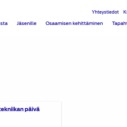
Yhteystiedot
K
ista
Jäsenille
Osaamisen kehittäminen
Tapah
tekniikan päivä