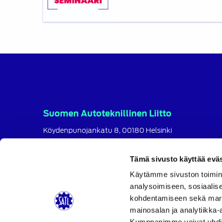
30.5.2023,
hybriditoteutus
Suomen Autoteknillinen Liitto
Köydenpunojankatu 8, 00180 Helsinki
puh.
09 694 4724
satl@satl.fi
Tämä sivusto käyttää eväs
Toimihenkilöt
Käytämme sivuston toimin
analysoimiseen, sosiaalis
Laskutusosoitteet
kohdentamiseen sekä markk
SATL
SATL
SATL
mainosalan ja analytiikka-
Facebook
LinkedIn
Instagram
Kumppanimme voivat yhdistää 