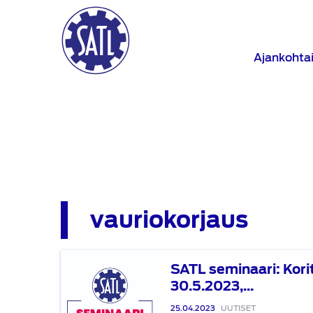
Ajankohta
vauriokorjaus
SATL
SATL seminaari: Kori
seminaari:
30.5.2023,...
Koritekniikan
päivä
25.04.2023
UUTISET