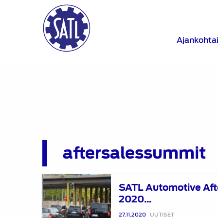
Ajankohta
aftersalessummit
SATL
SATL Automotive Af
Automotive
2020...
Aftersales
Summit
27.11.2020
UUTISET