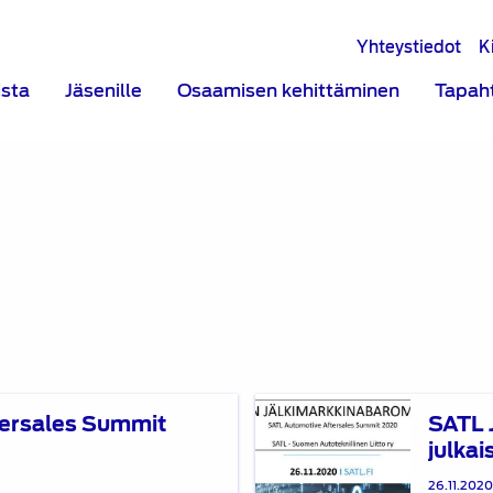
Yhteystiedot
K
ista
Jäsenille
Osaamisen kehittäminen
Tapah
SATL
tersales Summit
SATL 
Jälkimarkkinabarometri
julkai
2020
on
26.11.202