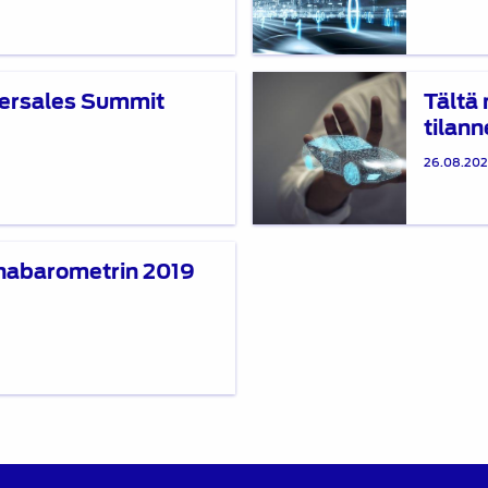
julkaistu
Tältä
tersales Summit
Tältä
näyttää
tilanne
autoalan
jälkimarkkinoiden
26.08.20
tilanne
nyt:
Uusia
digipalveluita
inabarometrin 2019
syntyy,
koulutustarve
kasvaa