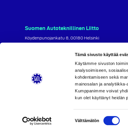
Suomen Autoteknillinen Liitto
Köydenpunojankatu 8, 00180 Helsinki
puh.
09 694 4724
satl@satl.fi
Tämä sivusto käyttää eväs
Toimihenkilöt
Käytämme sivuston toimin
analysoimiseen, sosiaalis
Laskutusosoitteet
kohdentamiseen sekä markk
SATL
SATL
SATL
mainosalan ja analytiikka-
Facebook
LinkedIn
Instagram
Kumppanimme voivat yhdistää 
kun olet käyttänyt heidän 
Suostumuksen
Välttämätön
valinta