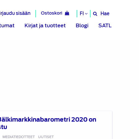
irjaudu sisään
Ostoskori
Hae
FI
Hae
sivustolta
tumat
Kirjat ja tuotteet
Blogi
SATL
Jälkimarkkinabarometri 2020 on
stu
0
MEDIATIEDOTTEET
UUTISET