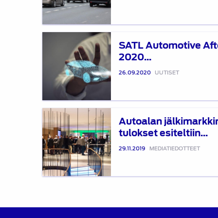
2020
kertoi
kattavasti
SATL
alan
SATL Automotive Af
Automotive
nykytilasta
2020...
Aftersales
ja
Summit
26.09.2020
UUTISET
tulevaisuudesta
2020
järjestetään
hybridikonferenssina
Autoalan
Autoalan jälkimarkk
jälkimarkkinabarometrin
tulokset esiteltiin...
2019
tulokset
29.11.2019
MEDIATIEDOTTEET
esiteltiin
Aftersales
Summitissa