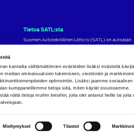
Tietoa SATL:sta
Suomen Autoteknillinen Liitto ry (SATL) on autoalan
ammattilaisten ja asiantuntijoiden yhteistyö- ja
koulutusjärjestö.
teitä
SATL toimii jäsenyhdistystensä kattojärjestönä, jonka
nan kannalta välttämättömien evästeiden lisäksi evästeitä käv
tavoitteena on ylläpitää ja kehittää koko autoalan o
ja ammattitaitoa.
en median ominaisuuksien tukemiseen, viestinnän ja markkinoin
inointitoimenpiteiden optimointiin. Lisäksi jaamme sosiaalisen
Lue lisää
alan kumppaneillemme tietoja siitä, miten käytät sivustoamme.
näitä tietoja muihin tietoihin, joita olet antanut heille tai joita 
palvelujaan.
Mieltymykset
Tilastot
Markkinoin