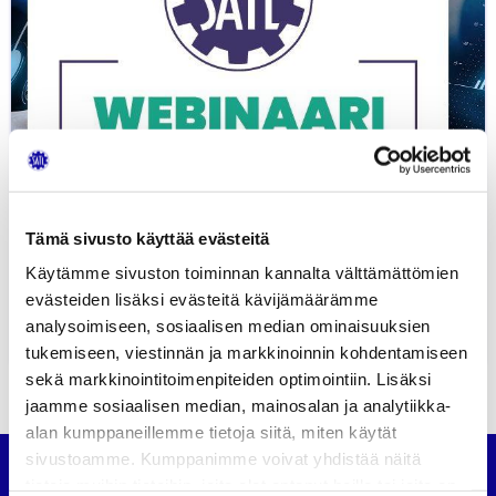
Tämä sivusto käyttää evästeitä
Liikenteen trendit 9.11.2020:
Käytämme sivuston toiminnan kannalta välttämättömien
webinaaritallenteet nähtävissä
evästeiden lisäksi evästeitä kävijämäärämme
analysoimiseen, sosiaalisen median ominaisuuksien
16.11.2020
UUTISET
tukemiseen, viestinnän ja markkinoinnin kohdentamiseen
sekä markkinointitoimenpiteiden optimointiin. Lisäksi
jaamme sosiaalisen median, mainosalan ja analytiikka-
alan kumppaneillemme tietoja siitä, miten käytät
sivustoamme. Kumppanimme voivat yhdistää näitä
tietoja muihin tietoihin, joita olet antanut heille tai joita on