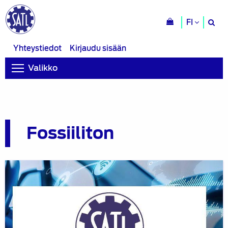
H
FI
si
Yhteystiedot
Kirjaudu sisään
Valikko
Fossiiliton
Liikenteen
trendit
9.11.2020:
webinaaritallenteet
nähtävissä