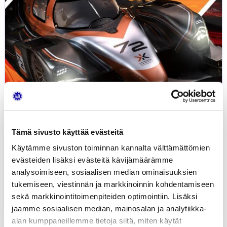
Motorsportin
toimintaan
22.1.2026
Tämä sivusto käyttää evästeitä
Käytämme sivuston toiminnan kannalta välttämättömien
evästeiden lisäksi evästeitä kävijämäärämme
SATL webinaari: Lahden ATY:n
analysoimiseen, sosiaalisen median ominaisuuksien
tutustuminen...
tukemiseen, viestinnän ja markkinoinnin kohdentamiseen
sekä markkinointitoimenpiteiden optimointiin. Lisäksi
15.01.2026
UUTISET
jaamme sosiaalisen median, mainosalan ja analytiikka-
alan kumppaneillemme tietoja siitä, miten käytät