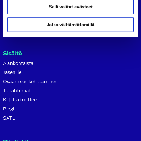
SATL toimii jäsenyhdistystensä kattojärjestönä, jonka
Salli valitut evästeet
tavoitteena on ylläpitää ja kehittää koko autoalan
osaamista ja ammattitaitoa.
Jatka välttämättömillä
Lue lisää
Sisältö
Ajankohtaista
Jäsenille
Osaamisen kehittäminen
Tapahtumat
Kirjat ja tuotteet
Blogi
SATL