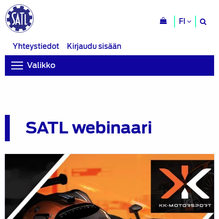
H
FI
si
Yhteystiedot
Kirjaudu sisään
Valikko
SATL webinaari
SATL
webinaari:
Lahden
ATY:n
tutustuminen
Koiranen