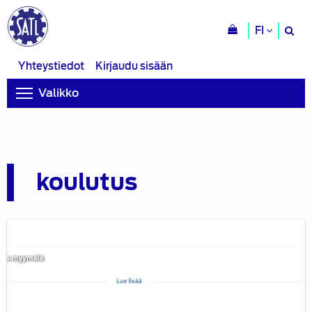
H
FI
si
Yhteystiedot
Kirjaudu sisään
Valikko
koulutus
Prodiags-
koulutusmoduleissa
SATL-
jäsenetu