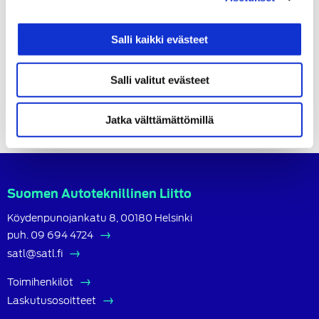
Salli kaikki evästeet
Podcast 1 – haastateltavana Juha...
Salli valitut evästeet
8.08.2019
YLEINEN
TIMO KANNINEN
Jatka välttämättömillä
Suomen Autoteknillinen Liitto
Köydenpunojankatu 8, 00180 Helsinki
puh.
09 694 4724
satl@satl.fi
Toimihenkilöt
Laskutusosoitteet