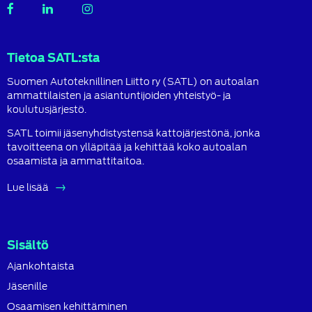
SATL
SATL
SATL
Facebook
LinkedIn
Instagram
Tietoa SATL:sta
Suomen Autoteknillinen Liitto ry (SATL) on autoalan
ammattilaisten ja asiantuntijoiden yhteistyö- ja
koulutusjärjestö.
SATL toimii jäsenyhdistystensä kattojärjestönä, jonka
tavoitteena on ylläpitää ja kehittää koko autoalan
osaamista ja ammattitaitoa.
Lue lisää
Sisältö
Ajankohtaista
Jäsenille
Osaamisen kehittäminen