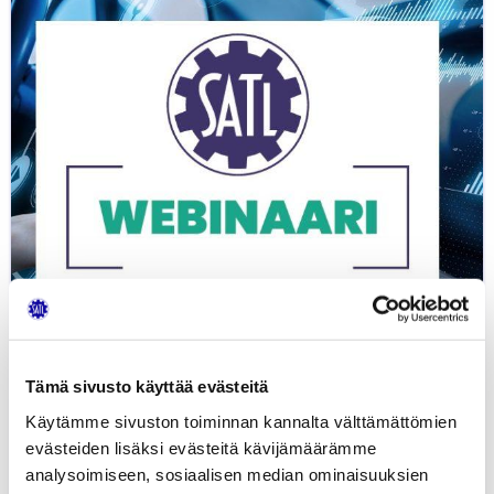
Autoalan
koulutuksen
kasvu
ja
kansainvälistyminen
Tämä sivusto käyttää evästeitä
Käytämme sivuston toiminnan kannalta välttämättömien
evästeiden lisäksi evästeitä kävijämäärämme
analysoimiseen, sosiaalisen median ominaisuuksien
Webinaaritallenne: Autoalan