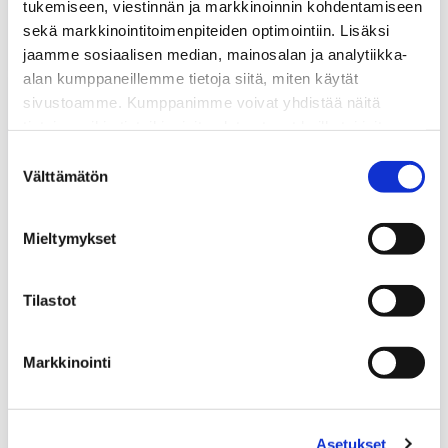
tukemiseen, viestinnän ja markkinoinnin kohdentamiseen
koulutuksen kasvu ja...
sekä markkinointitoimenpiteiden optimointiin. Lisäksi
15.12.2020
UUTISET
jaamme sosiaalisen median, mainosalan ja analytiikka-
alan kumppaneillemme tietoja siitä, miten käytät
Podcast
sivustoamme. Kumppanimme voivat yhdistää näitä
1
tietoja muihin tietoihin, joita olet antanut heille tai joita on
–
kerätty, kun olet käyttänyt heidän palvelujaan.
haastateltavana
Suostumuksen
Juha
Välttämätön
valinta
Seppälä
Mieltymykset
Tilastot
Markkinointi
Asetukset