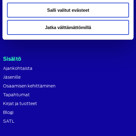
SATL toimii jäsenyhdistystensä kattojärjestönä, jonka
Salli valitut evästeet
tavoitteena on ylläpitää ja kehittää koko autoalan
osaamista ja ammattitaitoa.
Jatka välttämättömillä
Lue lisää
Sisältö
Ajankohtaista
Jäsenille
Osaamisen kehittäminen
Tapahtumat
Kirjat ja tuotteet
Blogi
SATL