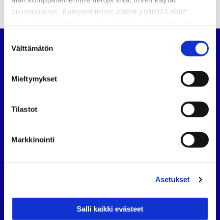
sivustoamme. Kumppanimme voivat yhdistää näitä
tietoja muihin tietoihin, joita olet antanut heille tai joita on
kerätty, kun olet käyttänyt heidän palvelujaan.
Suostumuksen
Välttämätön
valinta
Suomen Autoteknillinen Liitto
Köydenpunojankatu 8, 00180 Helsinki
Mieltymykset
puh.
09 694 4724
satl@satl.fi
Tilastot
Toimihenkilöt
Laskutusosoitteet
Markkinointi
SATL
SATL
SATL
Facebook
LinkedIn
Instagram
Asetukset
Tietoa SATL:sta
Suomen Autoteknillinen Liitto ry (SATL) on autoalan
Salli kaikki evästeet
ammattilaisten ja asiantuntijoiden yhteistyö- ja
koulutusjärjestö.