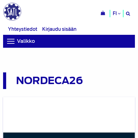
H
FI
si
Yhteystiedot
Kirjaudu sisään
Valikko
NORDECA26
Jäsenet
jäsenetuhintaan
NORDECA26
sähköautoalan
asiantuntijatapahtumaan
28.5.2026