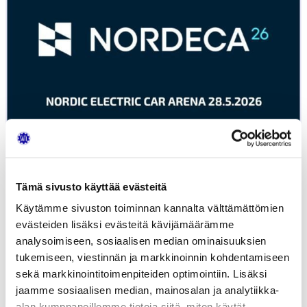
Tämä sivusto käyttää evästeitä
Käytämme sivuston toiminnan kannalta välttämättömien
evästeiden lisäksi evästeitä kävijämäärämme
Jäsenet jäsenetuhintaan NORDECA26
analysoimiseen, sosiaalisen median ominaisuuksien
sähköautoalan
tukemiseen, viestinnän ja markkinoinnin kohdentamiseen
asiantuntijatapahtumaan...
sekä markkinointitoimenpiteiden optimointiin. Lisäksi
11.03.2026
UUTISET
jaamme sosiaalisen median, mainosalan ja analytiikka-
alan kumppaneillemme tietoja siitä, miten käytät