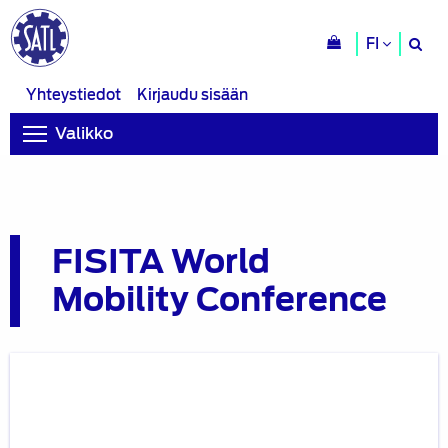
H
FI
si
Yhteystiedot
Kirjaudu sisään
Valikko
FISITA World
Mobility Conference
FISITA:n
kesäkuun
Barcelonan
kongressien