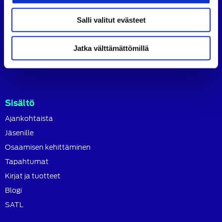
koulutusjärjestö.
Salli valitut evästeet
SATL toimii jäsenyhdistystensä kattojärjestönä, jonka
tavoitteena on ylläpitää ja kehittää koko autoalan
osaamista ja ammattitaitoa.
Jatka välttämättömillä
Lue lisää
Sisältö
Ajankohtaista
Jäsenille
Osaamisen kehittäminen
Tapahtumat
Kirjat ja tuotteet
Blogi
SATL