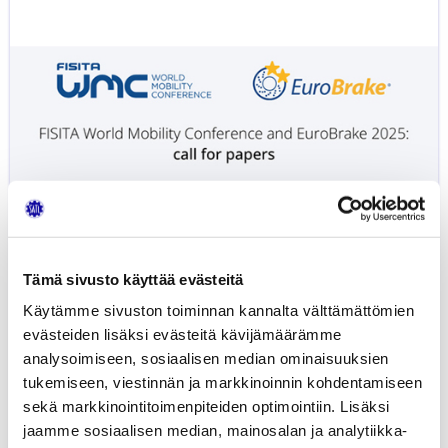
esitysten
haku
on
käynnissä,
aikaa
on
13.1.2025
asti
Tämä sivusto käyttää evästeitä
Käytämme sivuston toiminnan kannalta välttämättömien
evästeiden lisäksi evästeitä kävijämäärämme
analysoimiseen, sosiaalisen median ominaisuuksien
FISITA:n kesäkuun Barcelonan
tukemiseen, viestinnän ja markkinoinnin kohdentamiseen
kongressien esitysten...
sekä markkinointitoimenpiteiden optimointiin. Lisäksi
jaamme sosiaalisen median, mainosalan ja analytiikka-
19.12.2024
UUTISET